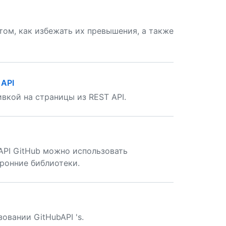
 том, как избежать их превышения, а также
 API
ивкой на страницы из REST API.
API GitHub можно использовать
оронние библиотеки.
вании GitHubAPI 's.