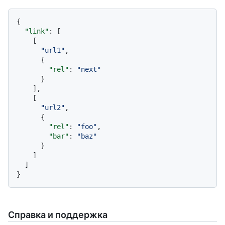
{
"link"
:
[
[
"url1"
,
{
"rel"
:
"next"
}
]
,
[
"url2"
,
{
"rel"
:
"foo"
,
"bar"
:
"baz"
}
]
]
}
Справка и поддержка