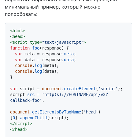
минимальный пример, который можно
попробовать:
<
html
>
<
head
>
<
script
type
=
"text/javascript"
>
function
foo
(
response
) {

var
 meta = response.
meta
;

var
 data = response.
data
;

console
.
log
(meta);

console
.
log
(data);

}

var
 script = 
document
.
createElement
(
'script'
);

script.
src
 = 
'http(s)://HOSTNAME/api/v3?
callback=foo'
;

document
.
getElementsByTagName
(
'head'
)
[
0
].
appendChild
</
script
>
</
head
>