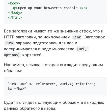
<
body
>
<
p
>
Open up your browser's console.
</
p
>
</
body
>
</
html
>
Все заголовки имеют то же значение строк, что и
HTTP-заголовки, за исключением
. Заголовок
link
заранее подготовлен для вас и
link
воспринимается в виде множества
[url, 
кортежей.
options]
Например, ссылка, которая выглядит следующим
образом:
link: <url1>; rel="next", <url2>; rel="foo"; 
будет выглядеть следующим образом в выходных
данных обратного вызова: