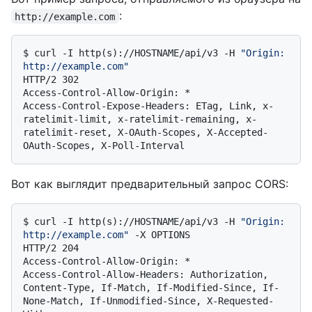
:
http://example.com
$ 
curl -I http(s)://HOSTNAME/api/v3 -H 
"Origin: 
http://example.com"
HTTP/2 302

Access-Control-Allow-Origin: *

Access-Control-Expose-Headers: ETag, Link, x-
ratelimit-limit, x-ratelimit-remaining, x-
ratelimit-reset, X-OAuth-Scopes, X-Accepted-
Вот как выглядит предварительный запрос CORS:
$ 
curl -I http(s)://HOSTNAME/api/v3 -H 
"Origin: 
http://example.com"
 -X OPTIONS
HTTP/2 204

Access-Control-Allow-Origin: *

Access-Control-Allow-Headers: Authorization, 
Content-Type, If-Match, If-Modified-Since, If-
None-Match, If-Unmodified-Since, X-Requested-