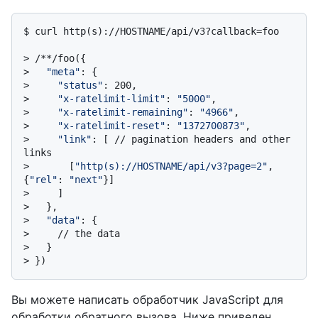
$ 
curl http(s)://HOSTNAME/api/v3?callback=foo
> 
/**/foo({
> 
"meta"
: {
> 
"status"
: 200,
> 
"x-ratelimit-limit"
: 
"5000"
,
> 
"x-ratelimit-remaining"
: 
"4966"
,
> 
"x-ratelimit-reset"
: 
"1372700873"
,
> 
"link"
: [ // pagination headers and other 
links
> 
      [
"http(s)://HOSTNAME/api/v3?page=2"
, 
{
"rel"
: 
"next"
}]
> 
    ]
> 
  },
> 
"data"
: {
> 
    // the data
> 
  }
> 
})
Вы можете написать обработчик JavaScript для
обработки обратного вызова. Ниже приведен