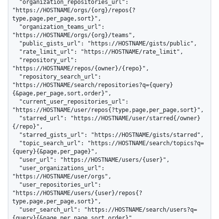
  "organization_repositories_url": 
"https://HOSTNAME/orgs/{org}/repos{?
type,page,per_page,sort}",

  "organization_teams_url": 
"https://HOSTNAME/orgs/{org}/teams",

  "public_gists_url": "https://HOSTNAME/gists/public",

  "rate_limit_url": "https://HOSTNAME/rate_limit",

  "repository_url": 
"https://HOSTNAME/repos/{owner}/{repo}",

  "repository_search_url": 
"https://HOSTNAME/search/repositories?q={query}
{&page,per_page,sort,order}",

  "current_user_repositories_url": 
"https://HOSTNAME/user/repos{?type,page,per_page,sort}",

  "starred_url": "https://HOSTNAME/user/starred{/owner}
{/repo}",

  "starred_gists_url": "https://HOSTNAME/gists/starred",

  "topic_search_url": "https://HOSTNAME/search/topics?q=
{query}{&page,per_page}",

  "user_url": "https://HOSTNAME/users/{user}",

  "user_organizations_url": 
"https://HOSTNAME/user/orgs",

  "user_repositories_url": 
"https://HOSTNAME/users/{user}/repos{?
type,page,per_page,sort}",

  "user_search_url": "https://HOSTNAME/search/users?q=
{query}{&page,per_page,sort,order}"
