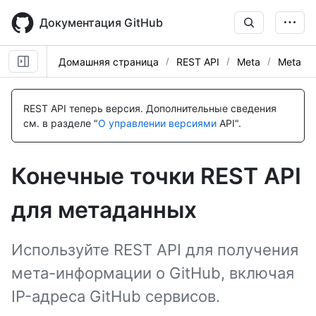
Skip
to
Документация GitHub
main
content
Домашняя страница
REST API
Meta
Meta
Имя., Тип,
Имя., Тип,
Description
Description
REST API теперь версия.
Дополнительные сведения
см. в разделе "
О управлении версиями
API".
Конечные точки REST API
для метаданных
Используйте REST API для получения
мета-информации о GitHub, включая
IP-адреса GitHub сервисов.