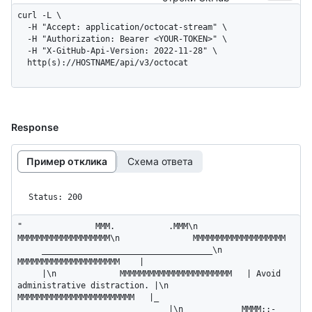
curl -L \

  -H "Accept: application/octocat-stream" \

  -H "Authorization: Bearer <YOUR-TOKEN>" \

  -H "X-GitHub-Api-Version: 2022-11-28" \

  http(s)://HOSTNAME/api/v3/octocat
Response
Пример отклика
Схема ответа
Status: 200
"               MMM.           .MMM\n               
MMMMMMMMMMMMMMMMMMM\n               MMMMMMMMMMMMMMMMMMM 
     ___________________________________\n              
MMMMMMMMMMMMMMMMMMMMM    |                              
     |\n             MMMMMMMMMMMMMMMMMMMMMMM   | Avoid 
administrative distraction. |\n            
MMMMMMMMMMMMMMMMMMMMMMMM   |_   
_______________________________|\n            MMMM::- 