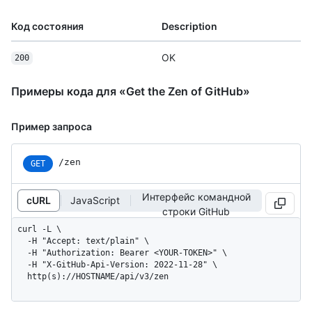
Код состояния
Description
OK
200
Примеры кода для «Get the Zen of GitHub»
Пример запроса
/zen
GET
Интерфейс командной
cURL
JavaScript
строки GitHub
curl -L \

  -H "Accept: text/plain" \

  -H "Authorization: Bearer <YOUR-TOKEN>" \

  -H "X-GitHub-Api-Version: 2022-11-28" \

  http(s)://HOSTNAME/api/v3/zen