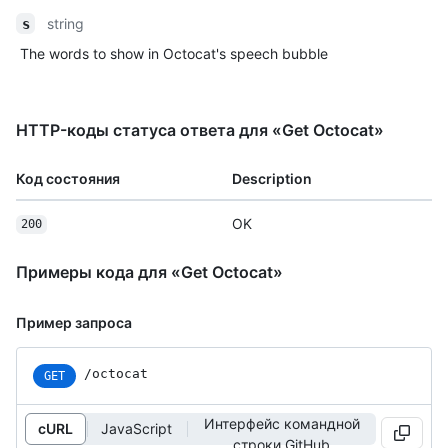
string
s
The words to show in Octocat's speech bubble
HTTP-коды статуса ответа для «Get Octocat»
Код состояния
Description
OK
200
Примеры кода для «Get Octocat»
Пример запроса
/octocat
GET
Интерфейс командной
cURL
JavaScript
строки GitHub