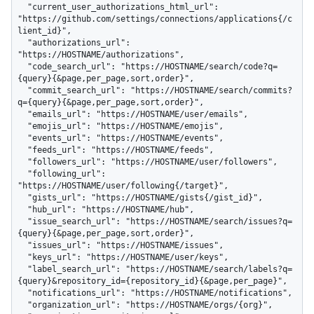
  "current_user_authorizations_html_url": 
"https://github.com/settings/connections/applications{/c
lient_id}",

  "authorizations_url": 
"https://HOSTNAME/authorizations",

  "code_search_url": "https://HOSTNAME/search/code?q=
{query}{&page,per_page,sort,order}",

  "commit_search_url": "https://HOSTNAME/search/commits?
q={query}{&page,per_page,sort,order}",

  "emails_url": "https://HOSTNAME/user/emails",

  "emojis_url": "https://HOSTNAME/emojis",

  "events_url": "https://HOSTNAME/events",

  "feeds_url": "https://HOSTNAME/feeds",

  "followers_url": "https://HOSTNAME/user/followers",

  "following_url": 
"https://HOSTNAME/user/following{/target}",

  "gists_url": "https://HOSTNAME/gists{/gist_id}",

  "hub_url": "https://HOSTNAME/hub",

  "issue_search_url": "https://HOSTNAME/search/issues?q=
{query}{&page,per_page,sort,order}",

  "issues_url": "https://HOSTNAME/issues",

  "keys_url": "https://HOSTNAME/user/keys",

  "label_search_url": "https://HOSTNAME/search/labels?q=
{query}&repository_id={repository_id}{&page,per_page}",

  "notifications_url": "https://HOSTNAME/notifications",

  "organization_url": "https://HOSTNAME/orgs/{org}",
