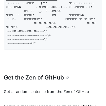
-:::::::- -::MMMM    |/\n             MM~:~ 00~:::::~ 
00~:~MM\n        .. MMMMM::.00:::+:::.00::MMMMM ..\n    
          .MM::::: ._. :::::MM.\n                 
MMMM;:::::;MMMM\n          -MM        MMMMMMM\n         
 ^  M+     MMMMMMMMM\n              MMMMMMM MM MM MM\n  
                 MM MM MM MM\n                   MM MM 
MM MM\n                .~~MM~MM~MM~MM~~.\n             
~~~~MM:~MM~~~MM~:MM~~~~\n            
~~~~~~==~==~~~==~==~~~~~~\n             
~~~~~~==~==~==~==~~~~~~\n                 
:~==~==~==~==~~\n"
Get the Zen of GitHub
Get a random sentence from the Zen of GitHub