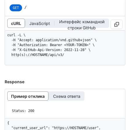
/
GET
Интерфейс командной
cURL
JavaScript
строки GitHub
curl -L \

  -H "Accept: application/vnd.github+json" \

  -H "Authorization: Bearer <YOUR-TOKEN>" \

  -H "X-GitHub-Api-Version: 2022-11-28" \

  http(s)://HOSTNAME/api/v3/
Response
Пример отклика
Схема ответа
Status: 200
{

  "current_user_url": "https://HOSTNAME/user",
