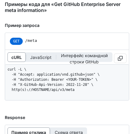
Примеры кода для «Get GitHub Enterprise Server
meta information»
Пример запроса
/meta
GET
Интерфейс командной
cURL
JavaScript
строки GitHub
curl -L \

  -H "Accept: application/vnd.github+json" \

  -H "Authorization: Bearer <YOUR-TOKEN>" \

  -H "X-GitHub-Api-Version: 2022-11-28" \

  http(s)://HOSTNAME/api/v3/meta
Response
Пример отклика
Схема ответа