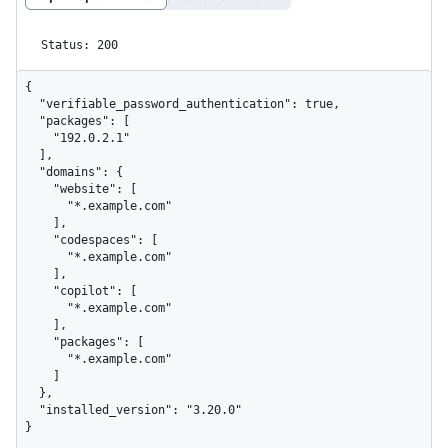
Status: 200
{

  "verifiable_password_authentication": true,

  "packages": [

    "192.0.2.1"

  ],

  "domains": {

    "website": [

      "*.example.com"

    ],

    "codespaces": [

      "*.example.com"

    ],

    "copilot": [

      "*.example.com"

    ],

    "packages": [

      "*.example.com"

    ]

  },

  "installed_version": "3.20.0"

}