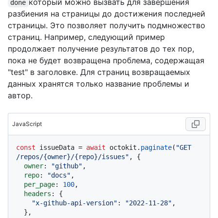
который можно вызвать для завершения
done
разбиения на страницы до достижения последней
страницы. Это позволяет получить подмножество
страниц. Например, следующий пример
продолжает получение результатов до тех пор,
пока не будет возвращена проблема, содержащая
"test" в заголовке. Для страниц возвращаемых
данных хранятся только название проблемы и
автор.
JavaScript
const
 issueData = 
await
 octokit.
paginate
(
"GET 
/repos/{owner}/{repo}/issues"
, {

owner
: 
"github"
,

repo
: 
"docs"
,

per_page
: 
100
,

headers
: {

"x-github-api-version"
: 
"2022-11-28"
,

  },
