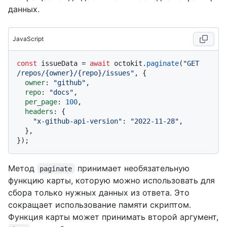
данных.
JavaScript
const
 issueData = 
await
 octokit.
paginate
(
"GET 
/repos/{owner}/{repo}/issues"
, {

owner
: 
"github"
,

repo
: 
"docs"
,

per_page
: 
100
,

headers
: {

"x-github-api-version"
: 
"2022-11-28"
,

  },

Метод
принимает необязательную
paginate
функцию карты, которую можно использовать для
сбора только нужных данных из ответа. Это
сокращает использование памяти скриптом.
Функция карты может принимать второй аргумент,