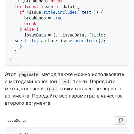
if
 (breakLoop) 
break
for
 (
const
 issue 
of
 data) {

if
 (issue.
title
.
includes
(
"test"
)) {

      breakLoop = 
true
break
    } 
else
 {

      issueData = [...issueData, {
title
: 
issue.
title
, 
author
: issue.
user
.
login
}];

    }

  }

Этот
метод также можно использовать
paginate
с методами конечной
точки. Передайте
rest
метод конечной
точки в качестве первого
rest
аргумента. Передайте все параметры в качестве
второго аргумента.
JavaScript