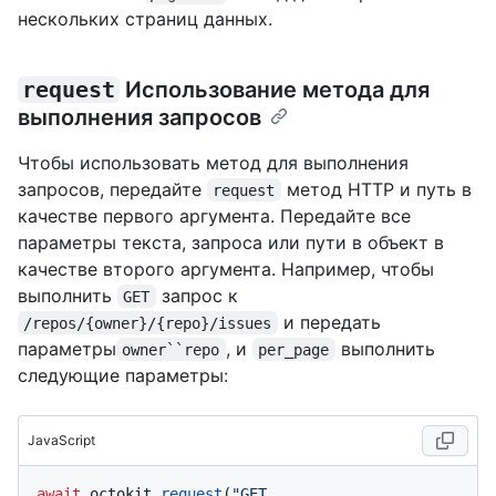
нескольких страниц данных.
request
Использование метода для
выполнения запросов
Чтобы использовать метод для выполнения
запросов, передайте
метод HTTP и путь в
request
качестве первого аргумента. Передайте все
параметры текста, запроса или пути в объект в
качестве второго аргумента. Например, чтобы
выполнить
запрос к
GET
и передать
/repos/{owner}/{repo}/issues
параметры
, и
выполнить
owner``repo
per_page
следующие параметры:
JavaScript
await
 octokit.
request
(
"GET 