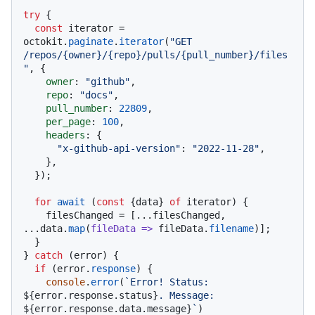
try
 {

const
 iterator = 
octokit.
paginate
.
iterator
(
"GET 
/repos/{owner}/{repo}/pulls/{pull_number}/files
"
, {

owner
: 
"github"
,

repo
: 
"docs"
,

pull_number
: 
22809
,

per_page
: 
100
,

headers
: {

"x-github-api-version"
: 
"2022-11-28"
,

    },

  });

for
await
 (
const
 {data} 
of
 iterator) {

    filesChanged = [...filesChanged, 
...data.
map
(
fileData
 =>
 fileData.
filename
)];

  }

} 
catch
 (error) {

if
 (error.
response
) {

console
.
error
(
`Error! Status: 
${error.response.status}
. Message: 
${error.response.data.message}
`
)
