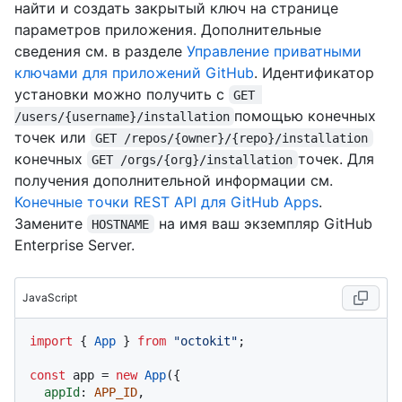
найти и создать закрытый ключ на странице
параметров приложения. Дополнительные
сведения см. в разделе
Управление приватными
ключами для приложений GitHub
. Идентификатор
установки можно получить с
GET 
помощью конечных
/users/{username}/installation
точек или
GET /repos/{owner}/{repo}/installation
конечных
точек. Для
GET /orgs/{org}/installation
получения дополнительной информации см.
Конечные точки REST API для GitHub Apps
.
Замените
на имя ваш экземпляр GitHub
HOSTNAME
Enterprise Server.
JavaScript
import
 { 
App
 } 
from
"octokit"
;

const
 app = 
new
App
({

appId
: 
APP_ID
,
