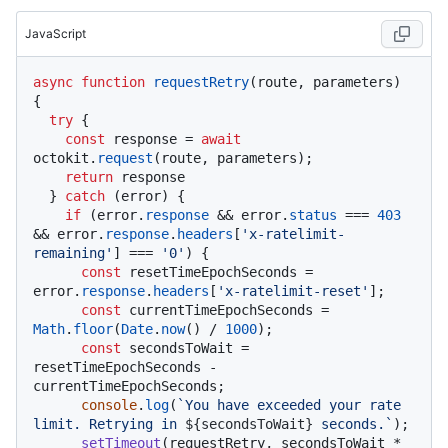
JavaScript
async
function
requestRetry
(
route, parameters
) 
{

try
 {

const
 response = 
await
octokit.
request
(route, parameters);

return
 response

  } 
catch
 (error) {

if
 (error.
response
 && error.
status
 === 
403
&& error.
response
.
headers
[
'x-ratelimit-
remaining'
] === 
'0'
) {

const
 resetTimeEpochSeconds = 
error.
response
.
headers
[
'x-ratelimit-reset'
];

const
 currentTimeEpochSeconds = 
Math
.
floor
(
Date
.
now
() / 
1000
);

const
 secondsToWait = 
resetTimeEpochSeconds - 
currentTimeEpochSeconds;

console
.
log
(
`You have exceeded your rate 
limit. Retrying in 
${secondsToWait}
 seconds.`
);

setTimeout
(requestRetry, secondsToWait * 