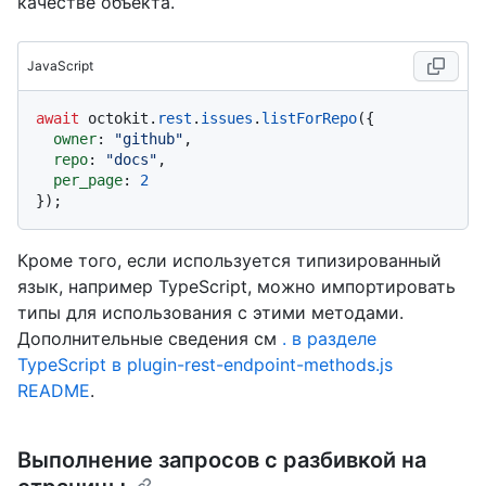
качестве объекта.
JavaScript
await
 octokit.
rest
.
issues
.
listForRepo
({

owner
: 
"github"
,

repo
: 
"docs"
,

per_page
: 
2
Кроме того, если используется типизированный
язык, например TypeScript, можно импортировать
типы для использования с этими методами.
Дополнительные сведения см
. в разделе
TypeScript в plugin-rest-endpoint-methods.js
README
.
Выполнение запросов с разбивкой на