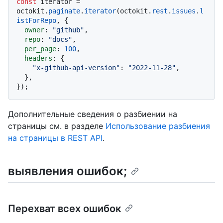
const
 iterator = 
octokit.
paginate
.
iterator
(octokit.
rest
.
issues
.
l
istForRepo
, {

owner
: 
"github"
,

repo
: 
"docs"
,

per_page
: 
100
,

headers
: {

"x-github-api-version"
: 
"2022-11-28"
,

  },

Дополнительные сведения о разбиении на
страницы см. в разделе
Использование разбиения
на страницы в REST API
.
выявления ошибок;
Перехват всех ошибок