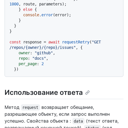
1000
, route, parameters);

    } 
else
 {

console
.
error
(error);

    }

  }

}

const
 response = 
await
requestRetry
(
"GET 
/repos/{owner}/{repo}/issues"
, {

owner
: 
"github"
,

repo
: 
"docs"
,

per_page
: 
2
Использование ответа
Метод
возвращает обещание,
request
разрешающее объекту, если запрос выполнен
успешно. Свойства объекта :
(текст ответа,
data
возвращаемый конечной точкой),
(код