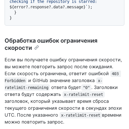
checking if the repository is starred: 
${error?.response?.data?.message}
`
);

  }

Обработка ошибок ограничения
скорости
Если вы получаете ошибку ограничения скорости,
вы можете повторить запрос после ожидания.
Если скорость ограничена, ответит ошибкой
403 
и GitHub значение заголовка
Forbidden
x-
ответа будет
. Заголовки
ratelimit-remaining
"0"
ответа будут содержать
x-ratelimit-reset
заголовок, который указывает время сброса
текущего ограничения скорости в секундах эпохи
UTC. После указанного
времени
x-ratelimit-reset
можно повторить запрос.