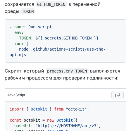
сохраняется
в переменной
GITHUB_TOKEN
среды:
TOKEN
-
name:
Run
script
env:
TOKEN:
${{
secrets.GITHUB_TOKEN
}}
run:
|

    node .github/actions-scripts/use-the-
Скрипт, который
выполняется
process.env.TOKEN
рабочим процессом для проверки подлинности:
JavaScript
import
 { 
Octokit
 } 
from
"octokit"
;

const
 octokit = 
new
Octokit
({ 

baseUrl
: 
"http(s)://HOSTNAME/api/v3"
,
