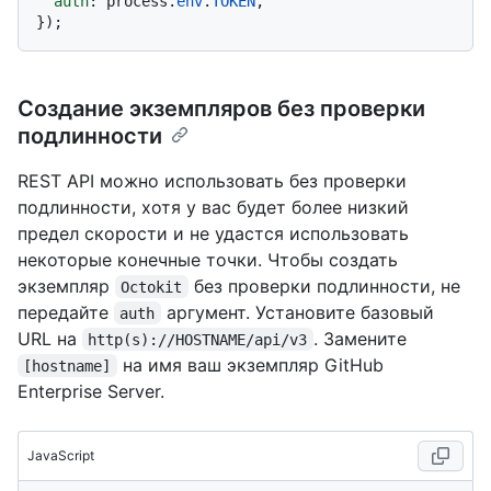
auth
: process.
env
.
TOKEN
,

Создание экземпляров без проверки
подлинности
REST API можно использовать без проверки
подлинности, хотя у вас будет более низкий
предел скорости и не удастся использовать
некоторые конечные точки. Чтобы создать
экземпляр
без проверки подлинности, не
Octokit
передайте
аргумент. Установите базовый
auth
URL на
. Замените
http(s)://HOSTNAME/api/v3
на имя ваш экземпляр GitHub
[hostname]
Enterprise Server.
JavaScript