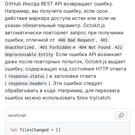
GitHub Иногда REST API возвращает ошибку.
Например, вы получите ошибку, если срок
действия маркера доступа истек или если не
указан обязательный параметр. Octokit.js
автоматически повторяет запрос при получении
ошибки, отличной от
,
400 Bad Request
401 
,
и
.
Unauthorized
403 Forbidden
404 Not Found
422 
Если ошибка API возникает
Unprocessable Entity
даже после повторных попыток, Octokit.js выдает
ошибку, содержащую код состояния HTTP ответа
(
) и заголовки ответа
response.status
(
). Эти ошибки следует
response.headers
обрабатывать в коде. Например, для перехвата
ошибок можно использовать блок try/catch:
JavaScript
let
 filesChanged = []
