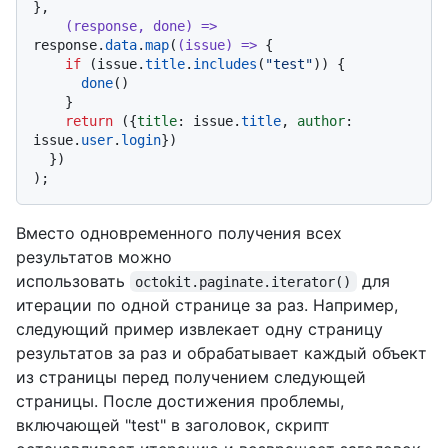
},

(
response, done
) =>
response.
data
.
map
(
(
issue
) =>
 {

if
 (issue.
title
.
includes
(
"test"
)) {

done
()

    }

return
 ({
title
: issue.
title
, 
author
: 
issue.
user
.
login
})

  })

Вместо одновременного получения всех
результатов можно
использовать
для
octokit.paginate.iterator()
итерации по одной странице за раз. Например,
следующий пример извлекает одну страницу
результатов за раз и обрабатывает каждый объект
из страницы перед получением следующей
страницы. После достижения проблемы,
включающей "test" в заголовок, скрипт