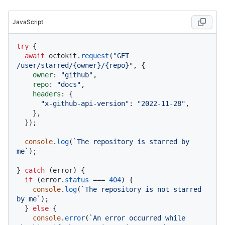
JavaScript
try
 {

await
 octokit.
request
(
"GET 
/user/starred/{owner}/{repo}"
, {

owner
: 
"github"
,

repo
: 
"docs"
,

headers
: {

"x-github-api-version"
: 
"2022-11-28"
,

    },

  });

console
.
log
(
`The repository is starred by 
me`
);

} 
catch
 (error) {

if
 (error.
status
 === 
404
) {

console
.
log
(
`The repository is not starred 
by me`
);

  } 
else
 {

console
.
error
(
`An error occurred while 