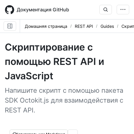
Skip
to
Документация GitHub
main
content
Домашняя страница
REST API
Guides
Скрип
Скриптирование с
помощью REST API и
JavaScript
Напишите скрипт с помощью пакета
SDK Octokit.js для взаимодействия с
REST API.