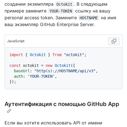
создании экземпляра
. В следующем
Octokit
примере замените
ссылку на вашу
YOUR-TOKEN
personal access token. Замените
на имя
HOSTNAME
ваш экземпляр GitHub Enterprise Server.
JavaScript
import
 { 
Octokit
 } 
from
"octokit"
;

const
 octokit = 
new
Octokit
({ 

baseUrl
: 
"http(s)://HOSTNAME/api/v3"
,

auth
: 
'YOUR-TOKEN'
,

Аутентификация с помощью GitHub App
Если вы хотите использовать API от имени