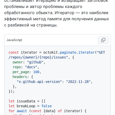
останавливает итерацию и возвращает заголовок
проблемы и автор проблемы каждого
обработанного объекта. Итератор — это наиболее
эффективный метод памяти для получения данных
с разбивкой на страницы.
JavaScript
const
 iterator = octokit.
paginate
.
iterator
(
"GET 
/repos/{owner}/{repo}/issues"
, {

owner
: 
"github"
,

repo
: 
"docs"
,

per_page
: 
100
,

headers
: {

"x-github-api-version"
: 
"2022-11-28"
,

  },

});

let
let
 breakLoop = 
false
for
await
 (
const
 {data} 
of
 iterator) {
