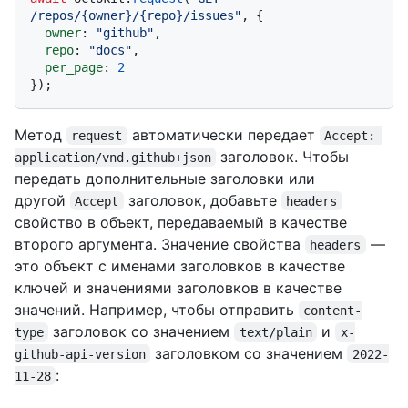
/repos/{owner}/{repo}/issues"
, {

owner
: 
"github"
,

repo
: 
"docs"
,

per_page
: 
2
Метод
автоматически передает
request
Accept: 
заголовок. Чтобы
application/vnd.github+json
передать дополнительные заголовки или
другой
заголовок, добавьте
Accept
headers
свойство в объект, передаваемый в качестве
второго аргумента. Значение свойства
—
headers
это объект с именами заголовков в качестве
ключей и значениями заголовков в качестве
значений. Например, чтобы отправить
content-
заголовок со значением
и
type
text/plain
x-
заголовком со значением
github-api-version
2022-
:
11-28