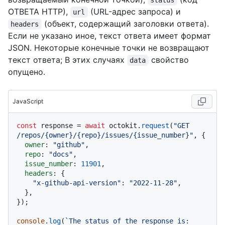
status
ОТВЕТА HTTP),
(URL-адрес запроса) и
url
(объект, содержащий заголовки ответа).
headers
Если не указано иное, текст ответа имеет формат
JSON. Некоторые конечные точки не возвращают
текст ответа; В этих случаях
свойство
data
опущено.
JavaScript
const
 response = 
await
 octokit.
request
(
"GET 
/repos/{owner}/{repo}/issues/{issue_number}"
, {

owner
: 
"github"
,

repo
: 
"docs"
,

issue_number
: 
11901
,

headers
: {

"x-github-api-version"
: 
"2022-11-28"
,

  },

});

console
.
log
(
`The status of the response is: 