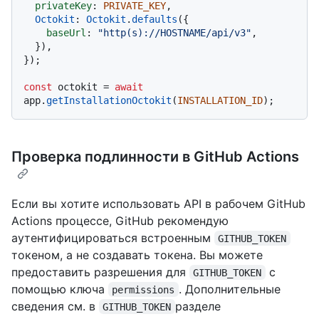
privateKey
: 
PRIVATE_KEY
,

Octokit
: 
Octokit
.
defaults
({

baseUrl
: 
"http(s)://HOSTNAME/api/v3"
,

  }),

});

const
 octokit = 
await
app.
getInstallationOctokit
(
INSTALLATION_ID
Проверка подлинности в GitHub Actions
Если вы хотите использовать API в рабочем GitHub
Actions процессе, GitHub рекомендую
аутентифицироваться встроенным
GITHUB_TOKEN
токеном, а не создавать токена. Вы можете
предоставить разрешения для
с
GITHUB_TOKEN
помощью ключа
. Дополнительные
permissions
сведения см. в
разделе
GITHUB_TOKEN