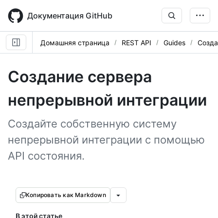
Skip
to
Документация GitHub
main
content
Домашняя страница
REST API
Guides
Созда
Создание сервера
непрерывной интеграции
Создайте собственную систему
непрерывной интеграции с помощью
API состояния.
Копировать как Markdown
В этой статье