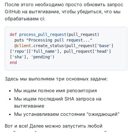
После этого необходимо просто обновить запрос
GitHub на вытягивание, чтобы убедиться, что мы
обрабатываем ci:
def
process_pull_request
(
pull_request
)

  puts 
"Processing pull request..."
@client
.create_status(pull_request[
'base'
]
[
'repo'
][
'full_name'
], pull_request[
'head'
]
[
'sha'
], 
'pending'
end
Здесь мы выполняем три основных задачи:
Мы ищем полное имя репозитория
Мы ищем последний SHA запроса на
вытягивание
Мы устанавливаем состояние "ожидающий"
Вот и все! Далее можно запустить любой