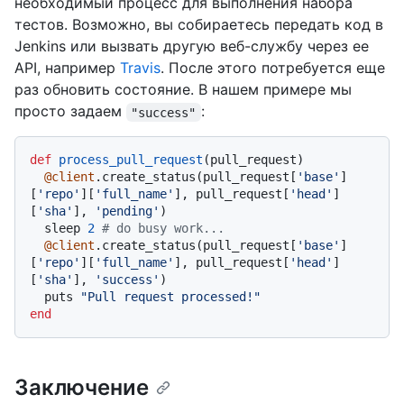
необходимый процесс для выполнения набора
тестов. Возможно, вы собираетесь передать код в
Jenkins или вызвать другую веб-службу через ее
API, например
Travis
. После этого потребуется еще
раз обновить состояние. В нашем примере мы
просто задаем
:
"success"
def
process_pull_request
(
pull_request
)

@client
.create_status(pull_request[
'base'
]
[
'repo'
][
'full_name'
], pull_request[
'head'
]
[
'sha'
], 
'pending'
)

  sleep 
2
# do busy work...
@client
.create_status(pull_request[
'base'
]
[
'repo'
][
'full_name'
], pull_request[
'head'
]
[
'sha'
], 
'success'
)

  puts 
"Pull request processed!"
end
Заключение