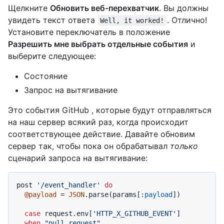
Щелкните
Обновить веб-перехватчик
. Вы должны
увидеть текст ответа
. Отлично!
Well, it worked!
Установите переключатель в положение
Разрешить мне выбрать отдельные события
и
выберите следующее:
Состояние
Запрос на вытягивание
Это события GitHub , которые будут отправляться
на наш сервер всякий раз, когда происходит
соответствующее действие. Давайте обновим
сервер так, чтобы пока он обрабатывал
только
сценарий запроса на вытягивание:
post 
'/event_handler'
do
@payload
 = 
JSON
.parse(params[
:payload
])

case
 request.env[
'HTTP_X_GITHUB_EVENT'
]

when
"pull_request"