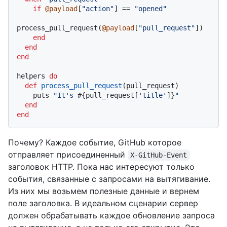
if
@payload
[
"action"
] == 
"opened"
process_pull_request(
@payload
[
"pull_request"
])

end
end
end
helpers 
do
def
process_pull_request
(
pull_request
)

    puts 
"It's 
#{pull_request[
'title'
]}
"
end
end
Почему? Каждое событие, GitHub которое
отправляет присоединенный
X-GitHub-Event
заголовок HTTP. Пока нас интересуют только
события, связанные с запросами на вытягивание.
Из них мы возьмем полезные данные и вернем
поле заголовка. В идеальном сценарии сервер
должен обрабатывать каждое обновление запроса