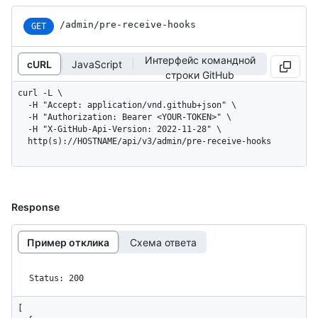
/admin/pre-receive-hooks
GET
Интерфейс командной
cURL
JavaScript
строки GitHub
curl -L \

  -H "Accept: application/vnd.github+json" \

  -H "Authorization: Bearer <YOUR-TOKEN>" \

  -H "X-GitHub-Api-Version: 2022-11-28" \

  http(s)://HOSTNAME/api/v3/admin/pre-receive-hooks
Response
Пример отклика
Схема ответа
Status: 200
[
