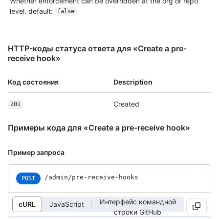
Whether enforcement can be overridden at the org or repo
level. default:
false
HTTP-коды статуса ответа для «Create a pre-
receive hook»
Код состояния
Description
Created
201
Примеры кода для «Create a pre-receive hook»
Пример запроса
/admin/pre-receive-hooks
POST
Интерфейс командной
cURL
JavaScript
строки GitHub