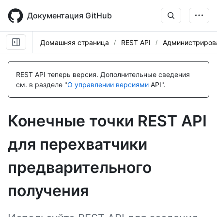
Skip
to
Документация GitHub
main
content
Домашняя страница
REST API
Администриров
Имя., Тип,
Имя., Тип,
Имя., Тип,
Имя., Тип,
Имя., Тип,
Имя., Тип,
Имя., Тип,
Имя., Тип,
Имя., Тип,
Имя., Тип,
Имя., Тип,
Description
Description
Description
Description
Description
Description
Description
Description
Description
Description
Description
REST API теперь версия.
Дополнительные сведения
см. в разделе "
О управлении версиями
API".
Конечные точки REST API
для перехватчики
предварительного
получения