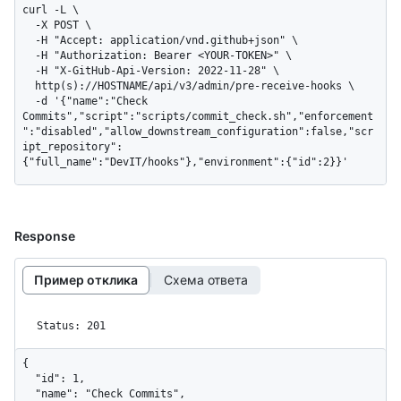
curl -L \

  -X POST \

  -H "Accept: application/vnd.github+json" \

  -H "Authorization: Bearer <YOUR-TOKEN>" \

  -H "X-GitHub-Api-Version: 2022-11-28" \

  http(s)://HOSTNAME/api/v3/admin/pre-receive-hooks \

  -d '{"name":"Check 
Commits","script":"scripts/commit_check.sh","enforcement
":"disabled","allow_downstream_configuration":false,"scr
ipt_repository":
{"full_name":"DevIT/hooks"},"environment":{"id":2}}'
Response
Пример отклика
Схема ответа
Status: 201
{

  "id": 1,

  "name": "Check Commits",
