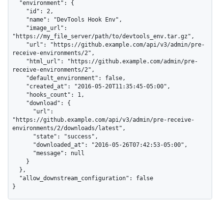
  "environment": {

    "id": 2,

    "name": "DevTools Hook Env",

    "image_url": 
"https://my_file_server/path/to/devtools_env.tar.gz",

    "url": "https://github.example.com/api/v3/admin/pre-
receive-environments/2",

    "html_url": "https://github.example.com/admin/pre-
receive-environments/2",

    "default_environment": false,

    "created_at": "2016-05-20T11:35:45-05:00",

    "hooks_count": 1,

    "download": {

      "url": 
"https://github.example.com/api/v3/admin/pre-receive-
environments/2/downloads/latest",

      "state": "success",

      "downloaded_at": "2016-05-26T07:42:53-05:00",

      "message": null

    }

  },

  "allow_downstream_configuration": false

}