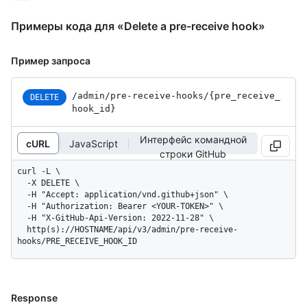
Примеры кода для «Delete a pre-receive hook»
Пример запроса
/admin
/pre-receive-hooks
/{pre_
receive_
DELETE
hook_
id}
Интерфейс командной
cURL
JavaScript
строки GitHub
curl -L \

  -X DELETE \

  -H "Accept: application/vnd.github+json" \

  -H "Authorization: Bearer <YOUR-TOKEN>" \

  -H "X-GitHub-Api-Version: 2022-11-28" \

  http(s)://HOSTNAME/api/v3/admin/pre-receive-
hooks/PRE_RECEIVE_HOOK_ID
Response