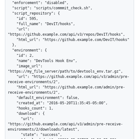
  "enforcement": "disabled",

  "script": "scripts/commmit_check.sh",

  "script_repository": {

    "id": 595,

    "full_name": "DevIT/hooks",

    "url": 
"https://github.example.com/api/v3/repos/DevIT/hooks",

    "html_url": "https://github.example.com/DevIT/hooks"

  },

  "environment": {

    "id": 2,

    "name": "DevTools Hook Env",

    "image_url": 
"https://my_file_server/path/to/devtools_env.tar.gz",

    "url": "https://github.example.com/api/v3/admin/pre-
receive-environments/2",

    "html_url": "https://github.example.com/admin/pre-
receive-environments/2",

    "default_environment": false,

    "created_at": "2016-05-20T11:35:45-05:00",

    "hooks_count": 1,

    "download": {

      "url": 
"https://github.example.com/api/v3/admin/pre-receive-
environments/2/downloads/latest",

      "state": "success",
