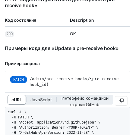
receive hook»
Код состояния
Description
OK
200
Примеры кода для «Update a pre-receive hook»
Пример запроса
/admin
/pre-receive-hooks
/{pre_
receive_
PATCH
hook_
id}
Интерфейс командной
cURL
JavaScript
строки GitHub
curl -L \

  -X PATCH \

  -H "Accept: application/vnd.github+json" \

  -H "Authorization: Bearer <YOUR-TOKEN>" \

  -H "X-GitHub-Api-Version: 2022-11-28" \
