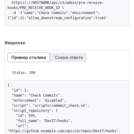
  http(s)://HOSTNAME/api/v3/admin/pre-receive-
hooks/PRE_RECEIVE_HOOK_ID \

  -d '{"name":"Check Commits","environment":
{"id":1},"allow_downstream_configuration":true}'
Response
Пример отклика
Схема ответа
Status: 200
{

  "id": 1,

  "name": "Check Commits",

  "enforcement": "disabled",

  "script": "scripts/commmit_check.sh",

  "script_repository": {

    "id": 595,

    "full_name": "DevIT/hooks",

    "url": 
"https://github.example.com/api/v3/repos/DevIT/hooks",
