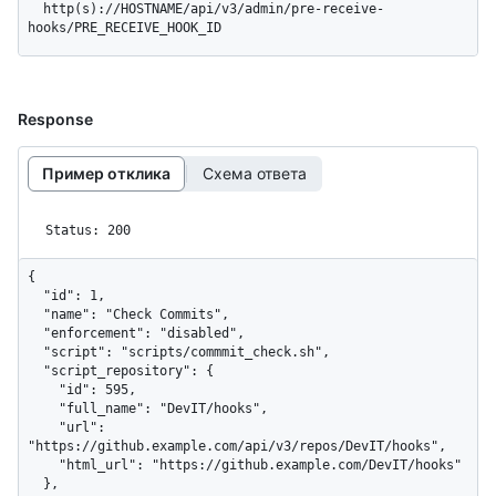
  http(s)://HOSTNAME/api/v3/admin/pre-receive-
hooks/PRE_RECEIVE_HOOK_ID
Response
Пример отклика
Схема ответа
Status: 200
{

  "id": 1,

  "name": "Check Commits",

  "enforcement": "disabled",

  "script": "scripts/commmit_check.sh",

  "script_repository": {

    "id": 595,

    "full_name": "DevIT/hooks",

    "url": 
"https://github.example.com/api/v3/repos/DevIT/hooks",

    "html_url": "https://github.example.com/DevIT/hooks"

  },
