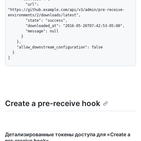
        "url": 
"https://github.example.com/api/v3/admin/pre-receive-
environments/2/downloads/latest",

        "state": "success",

        "downloaded_at": "2016-05-26T07:42:53-05:00",

        "message": null

      }

    },

    "allow_downstream_configuration": false

  }

]
Create a pre-receive hook
Детализированные токены доступа для «Create a
pre-receive hook»