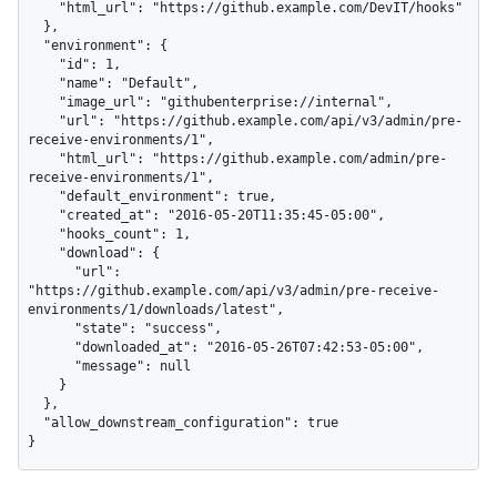
    "html_url": "https://github.example.com/DevIT/hooks"

  },

  "environment": {

    "id": 1,

    "name": "Default",

    "image_url": "githubenterprise://internal",

    "url": "https://github.example.com/api/v3/admin/pre-
receive-environments/1",

    "html_url": "https://github.example.com/admin/pre-
receive-environments/1",

    "default_environment": true,

    "created_at": "2016-05-20T11:35:45-05:00",

    "hooks_count": 1,

    "download": {

      "url": 
"https://github.example.com/api/v3/admin/pre-receive-
environments/1/downloads/latest",

      "state": "success",

      "downloaded_at": "2016-05-26T07:42:53-05:00",

      "message": null

    }

  },

  "allow_downstream_configuration": true

}