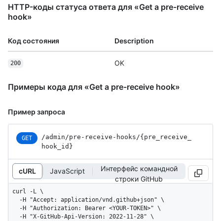
HTTP-коды статуса ответа для «Get a pre-receive
hook»
Код состояния
Description
OK
200
Примеры кода для «Get a pre-receive hook»
Пример запроса
/admin
/pre-receive-hooks
/{pre_
receive_
GET
hook_
id}
Интерфейс командной
cURL
JavaScript
строки GitHub
curl -L \

  -H "Accept: application/vnd.github+json" \

  -H "Authorization: Bearer <YOUR-TOKEN>" \

  -H "X-GitHub-Api-Version: 2022-11-28" \
