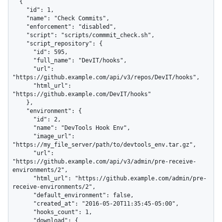
  {

    "id": 1,

    "name": "Check Commits",

    "enforcement": "disabled",

    "script": "scripts/commmit_check.sh",

    "script_repository": {

      "id": 595,

      "full_name": "DevIT/hooks",

      "url": 
"https://github.example.com/api/v3/repos/DevIT/hooks",

      "html_url": 
"https://github.example.com/DevIT/hooks"

    },

    "environment": {

      "id": 2,

      "name": "DevTools Hook Env",

      "image_url": 
"https://my_file_server/path/to/devtools_env.tar.gz",

      "url": 
"https://github.example.com/api/v3/admin/pre-receive-
environments/2",

      "html_url": "https://github.example.com/admin/pre-
receive-environments/2",

      "default_environment": false,

      "created_at": "2016-05-20T11:35:45-05:00",

      "hooks_count": 1,

      "download": {
