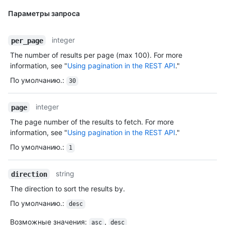
Параметры запроса
integer
per_page
The number of results per page (max 100). For more
information, see "
Using pagination in the REST API
."
По умолчанию.
:
30
integer
page
The page number of the results to fetch. For more
information, see "
Using pagination in the REST API
."
По умолчанию.
:
1
string
direction
The direction to sort the results by.
По умолчанию.
:
desc
Возможные значения
:
,
asc
desc