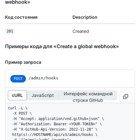
webhook»
Код состояния
Description
Created
201
Примеры кода для «Create a global webhook»
Пример запроса
/admin/hooks
POST
Интерфейс командной
cURL
JavaScript
строки GitHub
curl -L \

  -X POST \

  -H "Accept: application/vnd.github+json" \

  -H "Authorization: Bearer <YOUR-TOKEN>" \

  -H "X-GitHub-Api-Version: 2022-11-28" \

  http(s)://HOSTNAME/api/v3/admin/hooks \

  -d '{"name":"web","events":