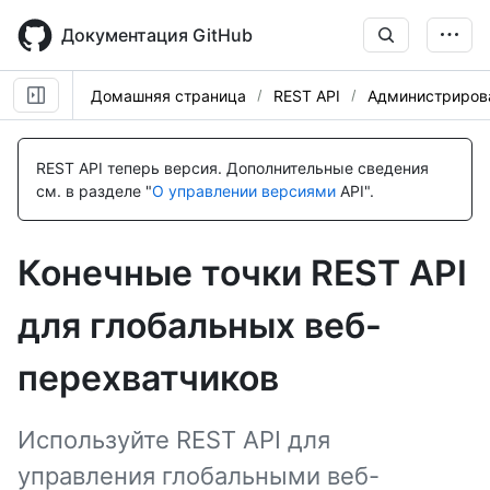
Skip
to
Документация GitHub
main
content
Домашняя страница
REST API
Администриров
Имя., Тип,
Имя., Тип,
Имя., Тип,
Имя., Тип,
Имя., Тип,
Имя., Тип,
Имя., Тип,
Имя., Тип,
Имя., Тип,
Имя., Тип,
Имя., Тип,
Имя., Тип,
Имя., Тип,
Description
Description
Description
Description
Description
Description
Description
Description
Description
Description
Description
Description
Description
REST API теперь версия.
Дополнительные сведения
см. в разделе "
О управлении версиями
API".
Конечные точки REST API
для глобальных веб-
перехватчиков
Используйте REST API для
управления глобальными веб-