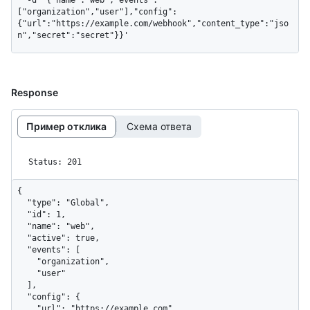
["organization","user"],"config":
{"url":"https://example.com/webhook","content_type":"jso
n","secret":"secret"}}'
Response
Пример отклика
Схема ответа
Status: 201
{

  "type": "Global",

  "id": 1,

  "name": "web",

  "active": true,

  "events": [

    "organization",

    "user"

  ],

  "config": {

    "url": "https://example.com",
