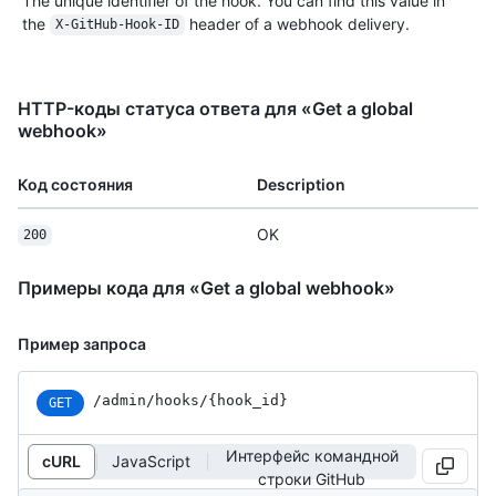
The unique identifier of the hook. You can find this value in
the
header of a webhook delivery.
X-GitHub-Hook-ID
HTTP-коды статуса ответа для «Get a global
webhook»
Код состояния
Description
OK
200
Примеры кода для «Get a global webhook»
Пример запроса
/admin/hooks/{hook_id}
GET
Интерфейс командной
cURL
JavaScript
строки GitHub