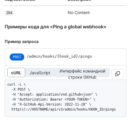
No Content
204
Примеры кода для «Ping a global webhook»
Пример запроса
/admin
/hooks
/{hook_
id}
/pings
POST
Интерфейс командной
cURL
JavaScript
строки GitHub
curl -L \

  -X POST \

  -H "Accept: application/vnd.github+json" \

  -H "Authorization: Bearer <YOUR-TOKEN>" \

  -H "X-GitHub-Api-Version: 2022-11-28" \

  http(s)://HOSTNAME/api/v3/admin/hooks/HOOK_ID/pings