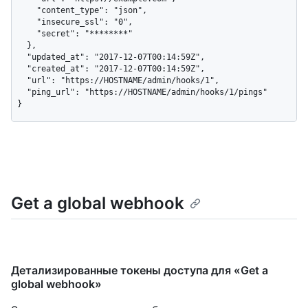
    "content_type": "json",

    "insecure_ssl": "0",

    "secret": "********"

  },

  "updated_at": "2017-12-07T00:14:59Z",

  "created_at": "2017-12-07T00:14:59Z",

  "url": "https://HOSTNAME/admin/hooks/1",

  "ping_url": "https://HOSTNAME/admin/hooks/1/pings"

}
Get a global webhook
Детализированные токены доступа для «Get a
global webhook»