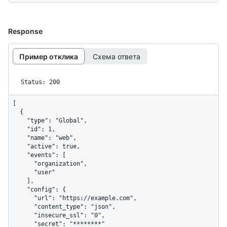
Response
Пример отклика
Схема ответа
Status: 200
[

  {

    "type": "Global",

    "id": 1,

    "name": "web",

    "active": true,

    "events": [

      "organization",

      "user"

    ],

    "config": {

      "url": "https://example.com",

      "content_type": "json",

      "insecure_ssl": "0",

      "secret": "********"
