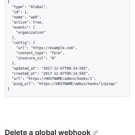
{

  "type": "Global",

  "id": 1,

  "name": "web",

  "active": true,

  "events": [

    "organization"

  ],

  "config": {

    "url": "https://example.com",

    "content_type": "form",

    "insecure_ssl": "0"

  },

  "updated_at": "2017-12-07T00:14:59Z",

  "created_at": "2017-12-07T00:14:59Z",

  "url": "https://HOSTNAME/admin/hooks/1",

  "ping_url": "https://HOSTNAME/admin/hooks/1/pings"

}
Delete a global webhook