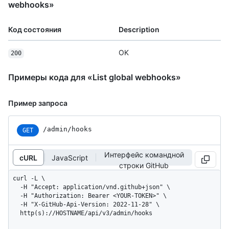
webhooks»
Код состояния
Description
OK
200
Примеры кода для «List global webhooks»
Пример запроса
/admin/hooks
GET
Интерфейс командной
cURL
JavaScript
строки GitHub
curl -L \

  -H "Accept: application/vnd.github+json" \

  -H "Authorization: Bearer <YOUR-TOKEN>" \

  -H "X-GitHub-Api-Version: 2022-11-28" \

  http(s)://HOSTNAME/api/v3/admin/hooks