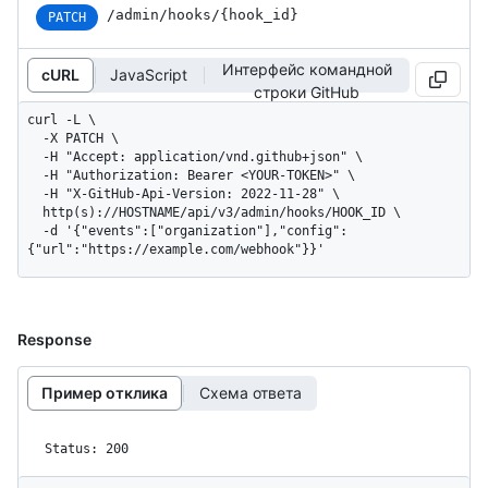
/admin/hooks/{hook_id}
PATCH
Интерфейс командной
cURL
JavaScript
строки GitHub
curl -L \

  -X PATCH \

  -H "Accept: application/vnd.github+json" \

  -H "Authorization: Bearer <YOUR-TOKEN>" \

  -H "X-GitHub-Api-Version: 2022-11-28" \

  http(s)://HOSTNAME/api/v3/admin/hooks/HOOK_ID \

  -d '{"events":["organization"],"config":
{"url":"https://example.com/webhook"}}'
Response
Пример отклика
Схема ответа
Status: 200