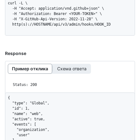
curl -L \

  -H "Accept: application/vnd.github+json" \

  -H "Authorization: Bearer <YOUR-TOKEN>" \

  -H "X-GitHub-Api-Version: 2022-11-28" \

  http(s)://HOSTNAME/api/v3/admin/hooks/HOOK_ID
Response
Пример отклика
Схема ответа
Status: 200
{

  "type": "Global",

  "id": 1,

  "name": "web",

  "active": true,

  "events": [

    "organization",

    "user"
