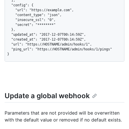
  ],

  "config": {

    "url": "https://example.com",

    "content_type": "json",

    "insecure_ssl": "0",

    "secret": "********"

  },

  "updated_at": "2017-12-07T00:14:59Z",

  "created_at": "2017-12-07T00:14:59Z",

  "url": "https://HOSTNAME/admin/hooks/1",

  "ping_url": "https://HOSTNAME/admin/hooks/1/pings"

}
Update a global webhook
Parameters that are not provided will be overwritten
with the default value or removed if no default exists.