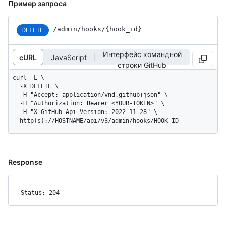
Пример запроса
/admin/hooks/{hook_id}
DELETE
Интерфейс командной
cURL
JavaScript
строки GitHub
curl -L \

  -X DELETE \

  -H "Accept: application/vnd.github+json" \

  -H "Authorization: Bearer <YOUR-TOKEN>" \

  -H "X-GitHub-Api-Version: 2022-11-28" \

  http(s)://HOSTNAME/api/v3/admin/hooks/HOOK_ID
Response
Status: 204