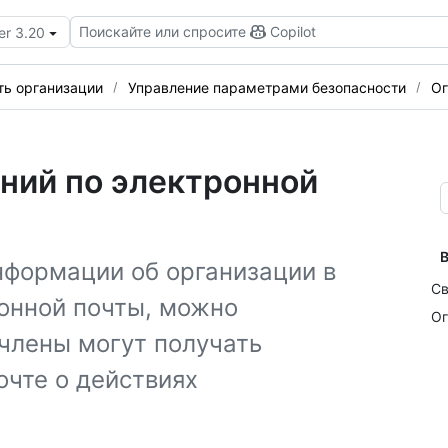
Поискайте или спросите
Copilot
er 3.20
ть организации
Управление параметрами безопасности
Ог
ний по электронной
В
нформации об организации в
Св
онной почты, можно
Ог
 члены могут получать
очте о действиях