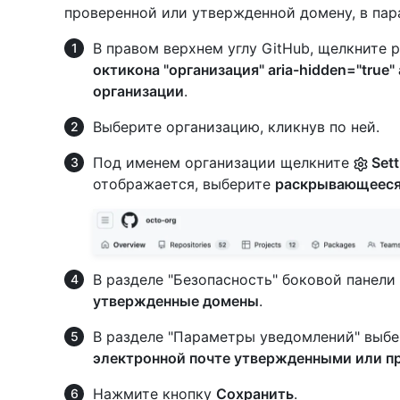
проверенной или утвержденной домену, в пар
В правом верхнем углу GitHub, щелкните 
октикона "организация" aria-hidden="true" 
организации
.
Выберите организацию, кликнув по ней.
Под именем организации щелкните
Sett
отображается, выберите
раскрывающеес
В разделе "Безопасность" боковой панел
утвержденные домены
.
В разделе "Параметры уведомлений" выб
электронной почте утвержденными или 
Нажмите кнопку
Сохранить
.