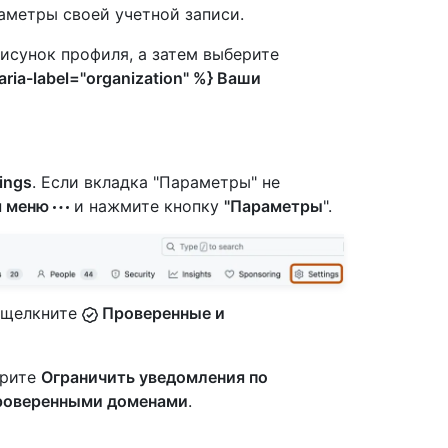
аметры своей учетной записи.
рисунок профиля, а затем выберите
aria-label="organization" %} Ваши
ings
. Если вкладка "Параметры" не
я меню
и нажмите кнопку
"Параметры
".
и щелкните
Проверенные и
ерите
Ограничить уведомления по
проверенными доменами
.