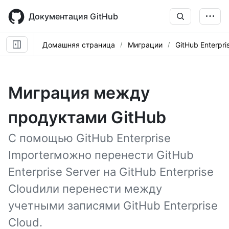
Skip
to
Документация GitHub
main
content
Домашняя страница
Миграции
GitHub Enterpri
Миграция между
продуктами GitHub
С помощью GitHub Enterprise
Importerможно перенести GitHub
Enterprise Server на GitHub Enterprise
Cloudили перенести между
учетными записями GitHub Enterprise
Cloud.