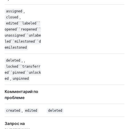
,
assigned
,
closed
edited``labeled``
opened``reopened``
unassigned``unlabe
led``milestoned``d
emilestoned
, ,
deleted
locked``transferr
ed``pinned``unlock
,
ed
unpinned
Комментарий по
проблеме
,
created
edited
deleted
Запрос на