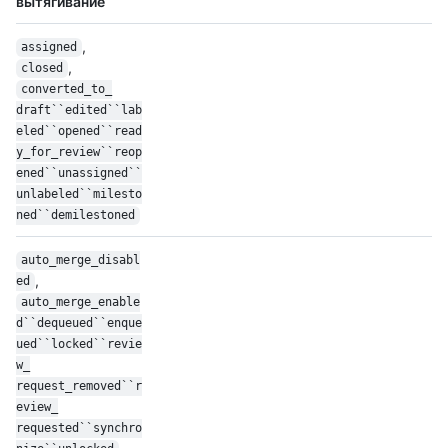
вытягивание
,
assigned
,
closed
converted_to_
draft``edited``lab
eled``opened``read
y_for_review``reop
ened``unassigned``
unlabeled``milesto
ned``demilestoned
auto_merge_disabl
,
ed
auto_merge_enable
d``dequeued``enque
ued``locked``revie
w_
request_removed``r
eview_
requested``synchro