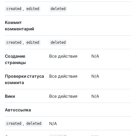
,
created
edited
deleted
Коммит
комментарий
,
created
edited
deleted
Создание
Все действия
N/A
страницы
Проверки статуса
Все действия
N/A
коммита
Вики
Все действия
N/A
Автоссылка
,
N/A
created
deleted