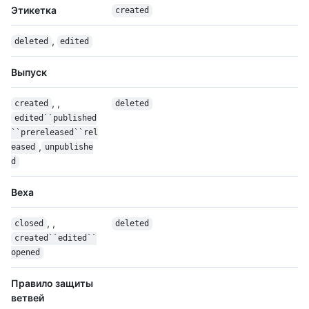
Этикетка
created
,
deleted
edited
Выпуск
, ,
created
deleted
edited``published
``prereleased``rel
,
eased
unpublishe
d
Веха
, ,
closed
deleted
created``edited``
opened
Правило защиты
ветвей