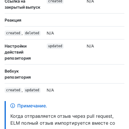
Ссылка на
N/A
created
закрытый выпуск
Реакция
,
N/A
created
deleted
Настройки
N/A
updated
действий
репозитория
Вебхук
репозитория
,
N/A
created
updated
Примечание.
Когда отправляется отзыв через pull request,
ELM полный отзыв импортируется вместе со