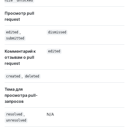
nize``unlocked
Просмотр pull
request
,
edited
dismissed
submitted
Комментарий к
edited
отзывам о pull
request
,
created
deleted
Тема для
просмотра pull-
запросов
,
N/A
resolved
unresolved