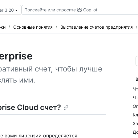
Поискайте или спросите
Copilot
er 3.20
ежи
Основные понятия
Выставление счетов предприятия
erprise
ративный счет, чтобы лучше
лять ими.
В
Чт
Чт
rise Cloud счет?
Оп
Кл
За
До
se вами лицензий определяется