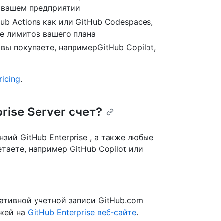
в вашем предприятии
ub Actions как или GitHub Codespaces,
e лимитов вашего плана
ы покупаете, напримерGitHub Copilot,
ricing
.
rise Server счет?
ий GitHub Enterprise , а также любые
таете, например GitHub Copilot или
оративной учетной записи GitHub.com
ежей на
GitHub Enterprise веб-сайте
.