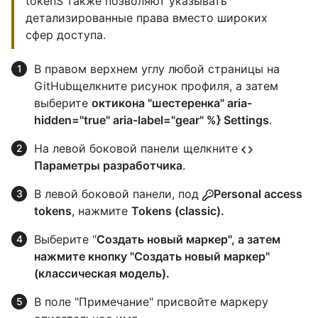
tokenS также позволяют указывать
детализированные права вместо широких
сфер доступа.
В правом верхнем углу любой страницы на
GitHubщелкните рисунок профиля, а затем
выберите
октикона "шестеренка" aria-
hidden="true" aria-label="gear" %} Settings
.
На левой боковой панели щелкните
Параметры разработчика
.
В левой боковой панели, под
Personal access
tokens
, нажмите
Tokens (classic).
Выберите "
Создать новый маркер", а затем
нажмите кнопку
"Создать новый маркер
"
(классическая модель).
В поле "Примечание" присвойте маркеру