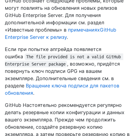
GitHub осознаёт следующие проблемы, которые
могут повлиять на обновления новых релизов
GitHub Enterprise Server. Для получения
дополнительной информации см. раздел
«Известные проблемы» в
примечанияхGitHub
Enterprise Server к релизу
.
Если при попытке апгрейда появляется
ошибка
The file provided is not a valid GitHub 
, возможно, придётся
Enterprise Server package
повернуть ключ подписи GPG на вашем
экземпляре. Дополнительные сведения см. в
разделе
Вращение ключа подписи для пакетов
обновления
.
GitHub Настоятельно рекомендуется регулярно
делать резервные копии конфигурации и данных
вашего экземпляра. Прежде чем продолжить
обновление, создайте резервную копию
экземпляра, а затем проверьте резервную копию в