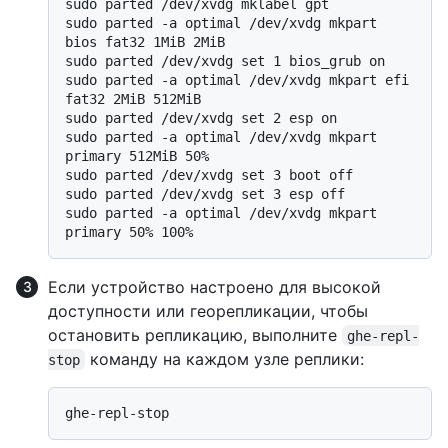
sudo parted /dev/xvdg mklabel gpt

sudo parted -a optimal /dev/xvdg mkpart 
bios fat32 1MiB 2MiB

sudo parted /dev/xvdg set 1 bios_grub on

sudo parted -a optimal /dev/xvdg mkpart efi 
fat32 2MiB 512MiB

sudo parted /dev/xvdg set 2 esp on

sudo parted -a optimal /dev/xvdg mkpart 
primary 512MiB 50%

sudo parted /dev/xvdg set 3 boot off

sudo parted /dev/xvdg set 3 esp off

sudo parted -a optimal /dev/xvdg mkpart 
Если устройство настроено для высокой
доступности или георепликации, чтобы
остановить репликацию, выполните
ghe-repl-
команду на каждом узле реплики:
stop