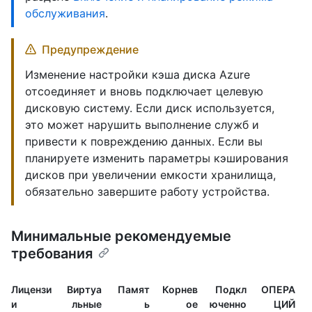
обслуживания
.
Предупреждение
Изменение настройки кэша диска Azure
отсоединяет и вновь подключает целевую
дисковую систему. Если диск используется,
это может нарушить выполнение служб и
привести к повреждению данных. Если вы
планируете изменить параметры кэширования
дисков при увеличении емкости хранилища,
обязательно завершите работу устройства.
Минимальные рекомендуемые
требования
Лицензи
Виртуа
Памят
Корнев
Подкл
ОПЕРА
и
льные
ь
ое
юченно
ЦИЙ