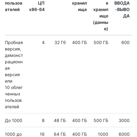
пользов
ЦП
хранил
е
ВВОДА
ателей
x86-64
ище
хранил
-ВЫВО
ище
ДА
(данны
е)
Пробная
4
32 Гб
400 ГБ
500 ГБ
600
версия,
демонст
рационн
ая
версия
или
10 облег
ченных
пользов
ателей
До 1000
8
48 ГБ
400 ГБ
500 ГБ
3000
1000 до
16
64 ГБ
400 ГБ
1000
6000