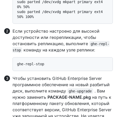
sudo parted /dev/xvdg mkpart primary ext4 
0% 50%

sudo parted /dev/xvdg mkpart primary ext4 
Если устройство настроено для высокой
доступности или георепликации, чтобы
остановить репликацию, выполните
ghe-repl-
команду на каждом узле реплики:
stop
Чтобы установить GitHub Enterprise Server
программное обеспечение на новый разбитый
диск, выполните команду
. Вам
ghe-upgrade
нужно заменить
PACKAGE-NAME.pkg
на путь к
платформенному пакету обновления, который
соответствует версии, GitHub Enterprise Server
уже запущенной на устройстве. Не удается