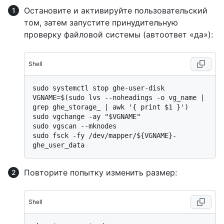
Остановите и активируйте пользовательский
том, затем запустите принудительную
проверку файловой системы (автоответ «да»):
Shell
sudo systemctl stop ghe-user-disk

VGNAME=$(sudo lvs --noheadings -o vg_name | 
grep ghe_storage_ | awk '{ print $1 }')

sudo vgchange -ay "$VGNAME"

sudo vgscan --mknodes

sudo fsck -fy /dev/mapper/${VGNAME}-
Повторите попытку изменить размер:
Shell