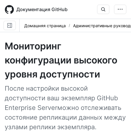
Skip
to
Документация GitHub
main
content
Домашняя страница
Административные руковод
Мониторинг
конфигурации высокого
уровня доступности
После настройки высокой
доступности ваш экземпляр GitHub
Enterprise Serverможно отслеживать
состояние репликации данных между
узлами реплики экземпляра.