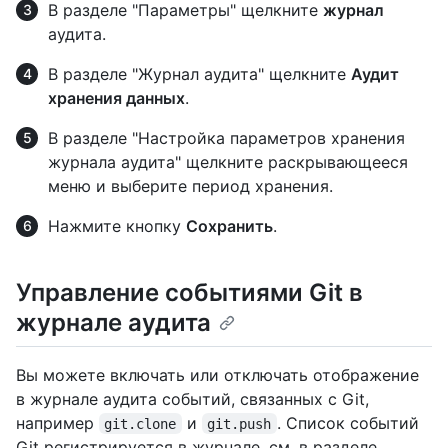
В разделе "Параметры" щелкните
журнал
аудита.
В разделе "Журнал аудита" щелкните
Аудит
хранения данных
.
В разделе "Настройка параметров хранения
журнала аудита" щелкните раскрывающееся
меню и выберите период хранения.
Нажмите кнопку
Сохранить
.
Управление событиями Git в
журнале аудита
Вы можете включать или отключать отображение
в журнале аудита событий, связанных с Git,
например
и
. Список событий
git.clone
git.push
Git регистрируется в журнале, см. в разделе