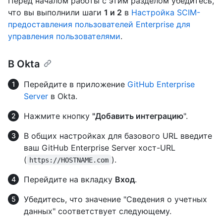
Перед началом работы с этим разделом убедитесь,
что вы выполнили шаги
1 и 2
в
Настройка SCIM-
предоставления пользователей Enterprise для
управления пользователями
.
В Okta
Перейдите в приложение
GitHub Enterprise
Server
в Okta.
Нажмите кнопку
"Добавить интеграцию
".
В общих настройках для базового URL введите
ваш GitHub Enterprise Server хост-URL
(
).
https://HOSTNAME.com
Перейдите на вкладку
Вход
.
Убедитесь, что значение "Сведения о учетных
данных" соответствует следующему.