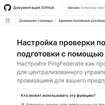
Skip
to
Документация GitHub
Version:
Enterprise Serv
main
content
Домашняя страница
Административные руковод
Настройка проверки п
подготовки с помощью 
Настройте PingFederate как пр
для централизованного управл
провизацией для вашего предп
Кто может использовать эту функцию?
Enterprise owners with admin access to the