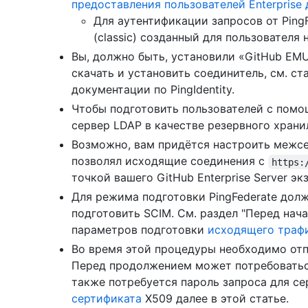
предоставления пользователей Enterprise
Для аутентификации запросов от PingF
(classic) созданный для пользователя 
Вы, должно быть, установили «GitHub EMU 
скачать и установить соединитель, см. с
документации по PingIdentity.
Чтобы подготовить пользователей с помо
сервер LDAP в качестве резервного хран
Возможно, вам придётся настроить межсет
позволял исходящие соединения с
https:
точкой вашего GitHub Enterprise Server эк
Для режима подготовки PingFederate дол
подготовить SCIM. См. раздел "Перед нач
параметров подготовки
исходящего трафик
Во время этой процедуры необходимо отпр
Перед продолжением может потребоваться
также потребуется пароль запроса для се
сертификата
X509 далее в этой статье.