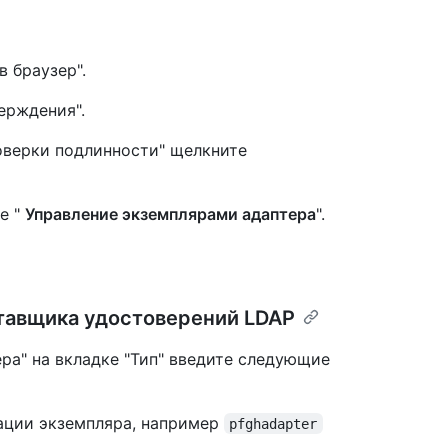
в браузер".
ерждения".
оверки подлинности" щелкните
е "
Управление экземплярами адаптера
".
тавщика удостоверений LDAP
ра" на вкладке "Тип" введите следующие
кации экземпляра, например
pfghadapter