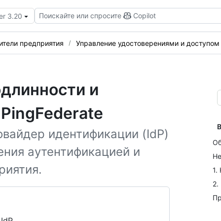
Поискайте или спросите
Copilot
er 3.20
ители предприятия
Управление удостоверениями и доступом
одлинности и
PingFederate
В
овайдер идентификации (IdP)
О
ения аутентификацией и
Не
риятия.
1.
2.
Пр
 IdP