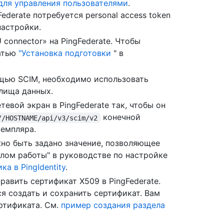
 для управления пользователями
.
ederate потребуется personal access token
настройки.
connector» на PingFederate. Чтобы
татью
"Установка подготовки
" в
щью SCIM, необходимо использовать
илища данных.
евой экран в PingFederate так, чтобы он
конечной
//HOSTNAME/api/v3/scim/v2
земпляра.
жно быть задано значение, позволяющее
алом работы" в руководстве по настройке
а в PingIdentity
.
авить сертификат X509 в PingFederate.
 создать и сохранить сертификат. Вам
ртификата. См.
пример создания раздела