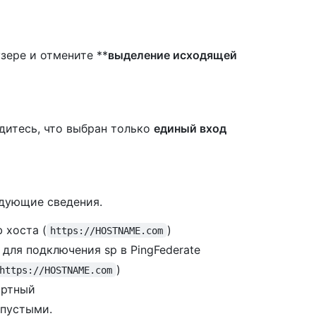
зере и отмените **
выделение исходящей
дитесь, что выбран только
единый вход
едующие сведения.
b хоста (
)
https://HOSTNAME.com
для подключения sp в PingFederate
)
https://HOSTNAME.com
артный
 пустыми.