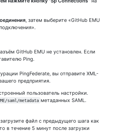
атем нажмите кнопку
"Sp Connections
" на
соединения
, затем выберите «GitHub EMU
подключения».
разъём GitHub EMU не установлен. Если
авителю Ping.
урации PingFederate, вы отправите XML-
вашего предприятия.
встроенный пользователь настройки.
метаданных SAML.
AME/saml/metadata
 загрузите файл с предыдущего шага как
то в течение 5 минут после загрузки