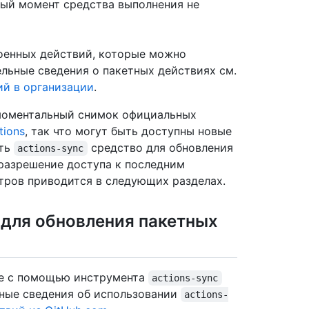
нный момент средства выполнения не
оенных действий, которые можно
ельные сведения о пакетных действиях см.
ий в организации
.
 моментальный снимок официальных
tions
, так что могут быть доступны новые
ать
средство для обновления
actions-sync
 разрешение доступа к последним
тров приводится в следующих разделах.
для обновления пакетных
те с помощью инструмента
actions-sync
ные сведения об использовании
actions-