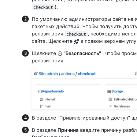
).
checkout
По умолчанию администраторы сайта не 
пакетных
действий
. Чтобы получить дост
репозитория
, необходимо испо
checkout
сайта. Щелкните
в правом верхнем углу
Щелкните
"Безопасность"
, чтобы просм
репозитория.
В разделе "Привилегированный доступ" 
В разделе
Причина
введите причину разбл