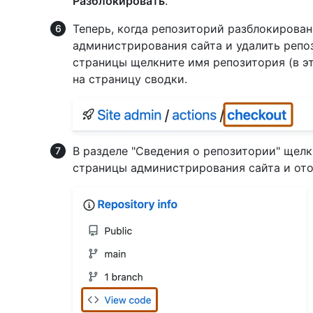
Разблокировать
.
Теперь, когда репозиторий разблокирован
администрирования сайта и удалить репо
страницы щелкните имя репозитория (в 
на страницу сводки.
В разделе "Сведения о репозитории" щел
страницы администрирования сайта и от