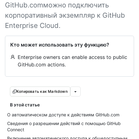
GitHub.comможно подключить
корпоративный экземпляр к GitHub
Enterprise Cloud.
Кто может использовать эту функцию?
Enterprise owners can enable access to public
GitHub.com actions.
Копировать как Markdown
В этой статье
О автоматическом доступе к действиям GitHub.com
Сведения о разрешении действий с помощью GitHub
Connect
Включение автоматического доступа к общедоступным