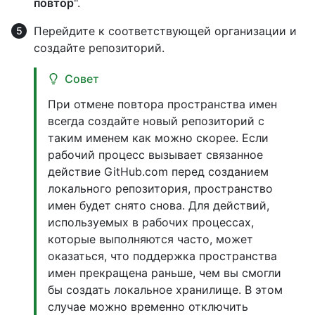
повтор
".
Перейдите к соответствующей организации и
создайте репозиторий.
Совет
При отмене повтора пространства имен
всегда создайте новый репозиторий с
таким именем как можно скорее. Если
рабочий процесс вызывает связанное
действие GitHub.com перед созданием
локального репозитория, пространство
имен будет снято снова. Для действий,
используемых в рабочих процессах,
которые выполняются часто, может
оказаться, что поддержка пространства
имен прекращена раньше, чем вы смогли
бы создать локальное хранилище. В этом
случае можно временно отключить