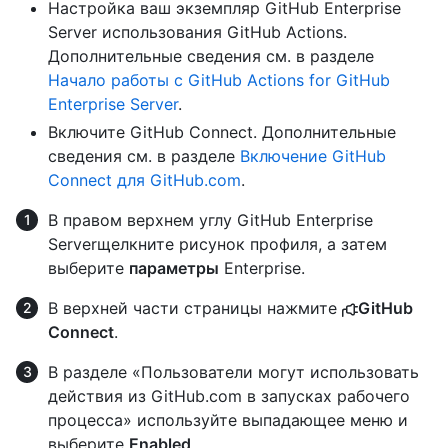
Настройка ваш экземпляр GitHub Enterprise
Server использования GitHub Actions.
Дополнительные сведения см. в разделе
Начало работы с GitHub Actions for GitHub
Enterprise Server
.
Включите GitHub Connect. Дополнительные
сведения см. в разделе
Включение GitHub
Connect для GitHub.com
.
В правом верхнем углу GitHub Enterprise
Serverщелкните рисунок профиля, а затем
выберите
параметры
Enterprise.
В верхней части страницы нажмите
GitHub
Connect
.
В разделе «Пользователи могут использовать
действия из GitHub.com в запусках рабочего
процесса» используйте выпадающее меню и
выберите
Enabled
.