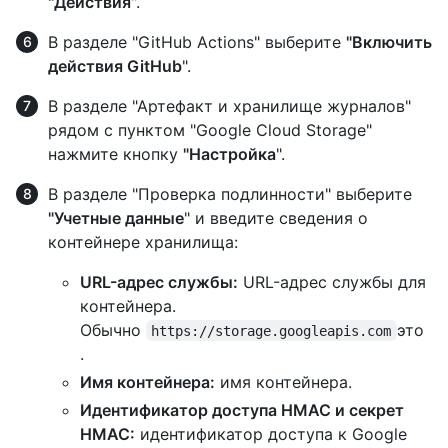
"Действия
".
В разделе "GitHub Actions" выберите
"Включить
действия GitHub
".
В разделе "Артефакт и хранилище журналов"
рядом с пунктом "Google Cloud Storage"
нажмите кнопку
"Настройка
".
В разделе "Проверка подлинности" выберите
"Учетные данные
" и введите сведения о
контейнере хранилища:
URL-адрес службы:
URL-адрес службы для
контейнера.
Обычно
это
https://storage.googleapis.com
.
Имя контейнера:
имя контейнера.
Идентификатор доступа HMAC и секрет
HMAC:
идентификатор доступа к Google