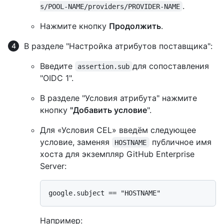
.
s/POOL-NAME/providers/PROVIDER-NAME
Нажмите кнопку
Продолжить
.
В разделе "Настройка атрибутов поставщика":
Введите
для сопоставления
assertion.sub
"OIDC 1".
В разделе "Условия атрибута" нажмите
кнопку
"Добавить условие
".
Для «Условия CEL» введём следующее
условие, заменяя
публичное имя
HOSTNAME
хоста для экземпляр GitHub Enterprise
Server:
Например: