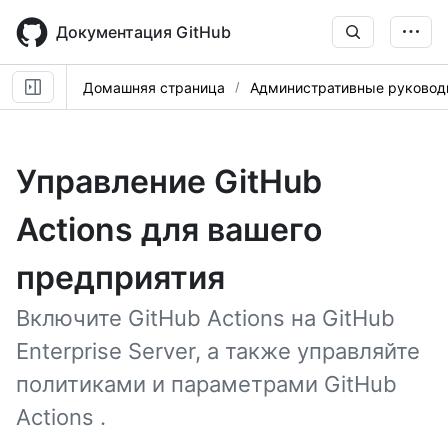
Skip
to
Документация GitHub
main
content
Домашняя страница
Административные руковод
Управление GitHub
Actions для вашего
предприятия
Включите GitHub Actions на GitHub
Enterprise Server, а также управляйте
политиками и параметрами GitHub
Actions .