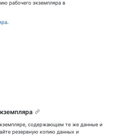
пию рабочего экземпляра в
яра
.
экземпляра
экземпляре, содержающем те же данные и
дайте резервную копию данных и