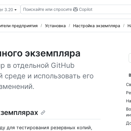
Поискайте или спросите
Copilot
er 3.20
ители предприятия
Установка
Настройка экземпляра
Н
ного экземпляра
р в отдельной GitHub
й среде и использовать его
В
Св
изменений.
Ре
На
Во
кземплярах
ин
До
ду для тестирования резервных копий,