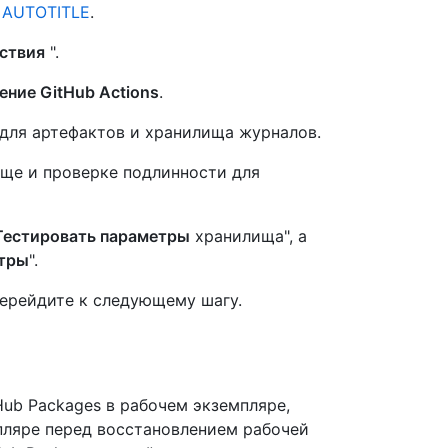
л AUTOTITLE
.
ствия
".
ение GitHub Actions
.
для артефактов и хранилища журналов.
ще и проверке подлинности для
Тестировать параметры
хранилища", а
етры
".
перейдите к следующему шагу.
Hub Packages в рабочем экземпляре,
ляре перед восстановлением рабочей