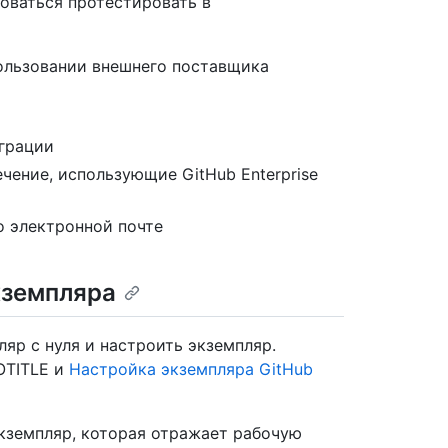
оваться протестировать в
ользовании внешнего поставщика
грации
чение, использующие GitHub Enterprise
о электронной почте
кземпляра
р с нуля и настроить экземпляр.
OTITLE и
Настройка экземпляра GitHub
кземпляр, которая отражает рабочую