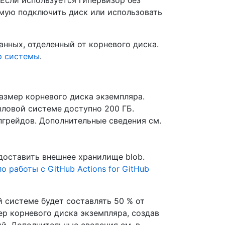
 Если используется гипервизор без
мую подключить диск или использовать
анных, отделенный от корневого диска.
р системы
.
азмер корневого диска экземпляра.
йловой системе доступно 200 ГБ.
пгрейдов. Дополнительные сведения см.
доставить внешнее хранилище blob.
о работы с GitHub Actions for GitHub
 системе будет составлять 50 % от
р корневого диска экземпляра, создав