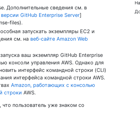
На
se. Дополнительные сведения см. в
До
версии GitHub Enterprise Server
]
nse-files).
пособная запускать экземпляры EC2 и
ения см. на
веб-сайте Amazon Web
апуска ваш экземпляр GitHub Enterprise
щью консоли управления AWS. Однако для
новить интерфейс командной строки (CLI)
ания интерфейса командной строки AWS.
твах
Amazon, работающих с консолью
й строки
AWS.
 что пользователь уже знаком со