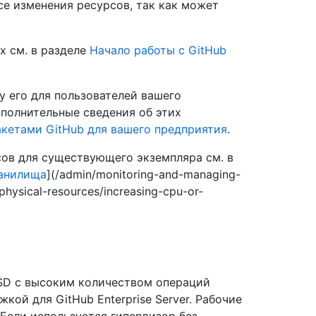
се изменения ресурсов, так как может
х см. в разделе
Начало работы с GitHub
ry его для пользователей вашего
ополнительные сведения об этих
акетами GitHub для вашего предприятия
.
ов для существующего экземпляра см. в
ранилища
](/admin/monitoring-and-managing-
physical-resources/increasing-cpu-or-
D с высоким количеством операций
жкой для GitHub Enterprise Server. Рабочие