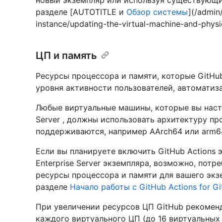
новый экземпляр или используя существующи
разделе [AUTOTITLE и
Обзор системы
](/admin
instance/updating-the-virtual-machine-and-physi
ЦП и память
Ресурсы процессора и памяти, которые GitHub 
уровня активности пользователей, автоматиз
Любые виртуальные машины, которые вы настр
Server , должны использовать архитектуру пр
поддерживаются, например AArch64 или arm6
Если вы планируете включить GitHub Actions 
Enterprise Server экземпляра, возможно, пот
ресурсы процессора и памяти для вашего экз
разделе
Начало работы с GitHub Actions for Gi
При увеличении ресурсов ЦП GitHub рекоменд
каждого виртуального ЦП (до 16 виртуальных