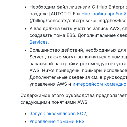
Необходим файл лицензии GitHub Enterpri
разделе [AUTOTITLE и
Настройка пробной 
(/billing/concepts/enterprise-billing/ghes-lice
У вас должна быть учетная запись AWS, с
создавать тома EBS. Дополнительные свед
Services
.
Большинство действий, необходимых для з
Server , также могут выполняться с помо
начальной настройки рекомендуется уста
AWS. Ниже приведены примеры использов
Дополнительные сведения см. в руководс
управления AWS и
интерфейсом командно
Содержимое этого руководства предполагает,
следующими понятиями AWS:
Запуск экземпляров EC2
;
Управление томами EBS
'