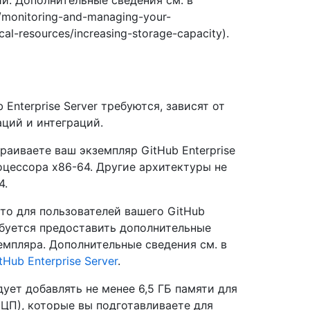
й. Дополнительные сведения см. в
/monitoring-and-managing-your-
cal-resources/increasing-storage-capacity).
Enterprise Server требуются, зависят от
аций и интеграций.
аиваете ваш экземпляр GitHub Enterprise
оцессора x86-64. Другие архитектуры не
4.
это для пользователей вашего GitHub
ребуется предоставить дополнительные
емпляра. Дополнительные сведения см. в
tHub Enterprise Server
.
ует добавлять не менее 6,5 ГБ памяти для
 ЦП), которые вы подготавливаете для