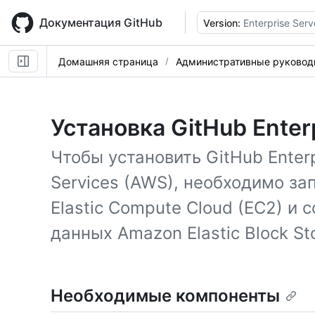
Skip
to
Документация GitHub
Version:
Enterprise Serv
main
content
Домашняя страница
Административные руковод
Установка GitHub Enter
Чтобы установить GitHub Enter
Services (AWS), необходимо з
Elastic Compute Cloud (EC2) и 
данных Amazon Elastic Block Sto
Необходимые компоненты