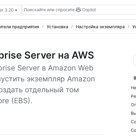
Поискайте или спросите
Copilot
er 3.20
ители предприятия
Установка
Настройка экземпляра
У
prise Server на AWS
prise Server в Amazon Web
апустить экземпляр Amazon
В
Не
создать отдельный том
Ре
re (EBS).
Оп
Вы
Со
Со