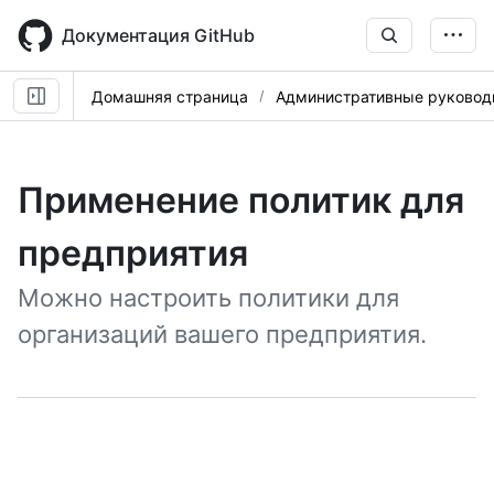
Skip
to
Документация GitHub
main
content
Домашняя страница
Административные руковод
Применение политик для
предприятия
Можно настроить политики для
организаций вашего предприятия.