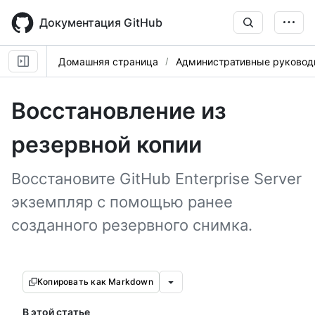
Skip
to
Документация GitHub
main
content
Домашняя страница
Административные руковод
Восстановление из
резервной копии
Восстановите GitHub Enterprise Server
экземпляр с помощью ранее
созданного резервного снимка.
Копировать как Markdown
В этой статье