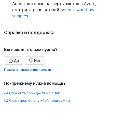
Action, которые развертываются в Azure,
смотрите репозиторий
actions-workflow-
samples
.
Справка и поддержка
Вы нашли что вам нужно?
Да
Нет
Политика конфиденциальности
По-прежнему нужна помощь?
Спросите сообщество GitHub
Связаться со службой поддержки