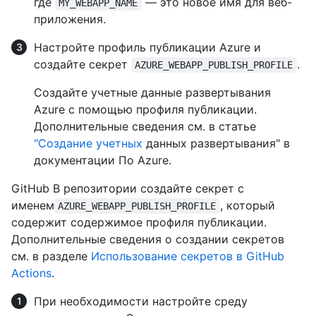
где
— это новое имя для веб-
MY_WEBAPP_NAME
приложения.
Настройте профиль публикации Azure и
создайте секрет
.
AZURE_WEBAPP_PUBLISH_PROFILE
Создайте учетные данные развертывания
Azure с помощью профиля публикации.
Дополнительные сведения см. в статье
"Создание учетных
данных развертывания" в
документации По Azure.
GitHub В репозитории создайте секрет с
именем
, который
AZURE_WEBAPP_PUBLISH_PROFILE
содержит содержимое профиля публикации.
Дополнительные сведения о создании секретов
см. в разделе
Использование секретов в GitHub
Actions
.
При необходимости настройте среду