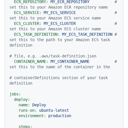
ECR_REPOSITORY:
MY_ECR_REPOSITORY
# 
set this to your Amazon ECR repository name
ECS_SERVICE:
MY_ECS_SERVICE
# 
set this to your Amazon ECS service name
ECS_CLUSTER:
MY_ECS_CLUSTER
# 
set this to your Amazon ECS cluster name
ECS_TASK_DEFINITION:
MY_ECS_TASK_DEFINITION
# 
set this to the path to your Amazon ECS task 
definition
# file, e.g. .aws/task-definition.json
CONTAINER_NAME:
MY_CONTAINER_NAME
# 
set this to the name of the container in the
# containerDefinitions section of your task 
definition
jobs:
deploy:
name:
Deploy
runs-on:
ubuntu-latest
environment:
production
steps: