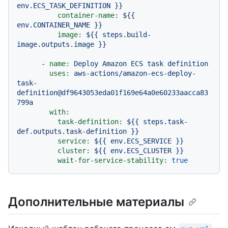
env.ECS_TASK_DEFINITION
}}
container-name:
${{
env.CONTAINER_NAME
}}
image:
${{
steps.build-
image.outputs.image
}}
-
name:
Deploy
Amazon
ECS
task
definition
uses:
aws-actions/amazon-ecs-deploy-
task-
definition@df9643053eda01f169e64a0e60233aacca83
799a
with:
task-definition:
${{
steps.task-
def.outputs.task-definition
}}
service:
${{
env.ECS_SERVICE
}}
cluster:
${{
env.ECS_CLUSTER
}}
wait-for-service-stability:
true
Дополнительные материалы