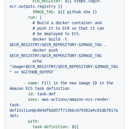
ECR_REGISTRY:
${{
steps.login-
ecr.outputs.registry
}}
IMAGE_TAG:
${{
github.sha
}}
run:
|

          # Build a docker container and

          # push it to ECR so that it can

          # be deployed to ECS.

          docker build -t 
$ECR_REGISTRY/$ECR_REPOSITORY:$IMAGE_TAG .

          docker push 
$ECR_REGISTRY/$ECR_REPOSITORY:$IMAGE_TAG

          echo 
"image=$ECR_REGISTRY/$ECR_REPOSITORY:$IMAGE_TAG
-
name:
Fill
in
the
new
image
ID
in
the
Amazon
ECS
task
definition
id:
task-def
uses:
aws-actions/amazon-ecs-render-
task-
definition@c804dfbdd57f713b6c079302a4c01db7017a
36fc
with:
task-definition:
${{