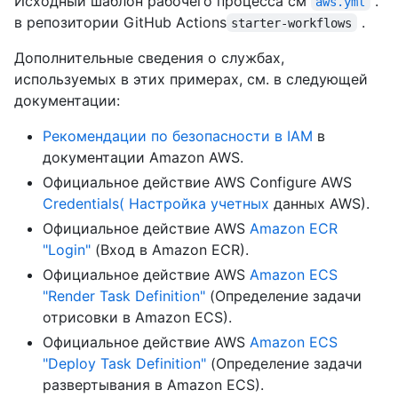
Исходный шаблон рабочего процесса см
.
aws.yml
в репозитории GitHub Actions
.
starter-workflows
Дополнительные сведения о службах,
используемых в этих примерах, см. в следующей
документации:
Рекомендации по безопасности в IAM
в
документации Amazon AWS.
Официальное действие AWS Configure AWS
Credentials( Настройка учетных
данных AWS).
Официальное действие AWS
Amazon ECR
"Login"
(Вход в Amazon ECR).
Официальное действие AWS
Amazon ECS
"Render Task Definition"
(Определение задачи
отрисовки в Amazon ECS).
Официальное действие AWS
Amazon ECS
"Deploy Task Definition"
(Определение задачи
развертывания в Amazon ECS).