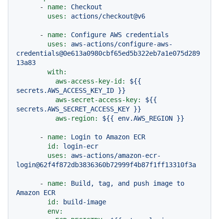
-
name:
Checkout
uses:
actions/checkout@v6
-
name:
Configure
AWS
credentials
uses:
aws-actions/configure-aws-
credentials@0e613a0980cbf65ed5b322eb7a1e075d289
13a83
with:
aws-access-key-id:
${{
secrets.AWS_ACCESS_KEY_ID
}}
aws-secret-access-key:
${{
secrets.AWS_SECRET_ACCESS_KEY
}}
aws-region:
${{
env.AWS_REGION
}}
-
name:
Login
to
Amazon
ECR
id:
login-ecr
uses:
aws-actions/amazon-ecr-
login@62f4f872db3836360b72999f4b87f1ff13310f3a
-
name:
Build,
tag,
and
push
image
to
Amazon
ECR
id:
build-image
env: