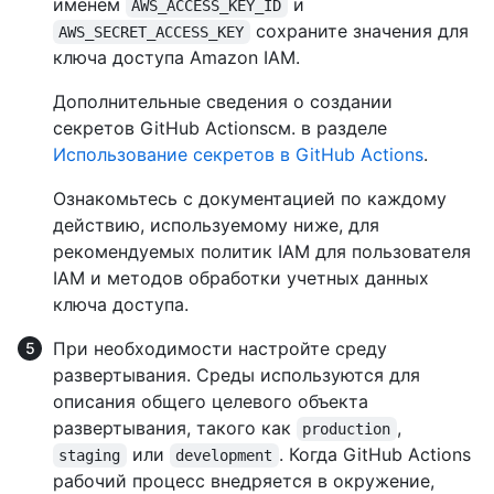
именем
и
AWS_ACCESS_KEY_ID
сохраните значения для
AWS_SECRET_ACCESS_KEY
ключа доступа Amazon IAM.
Дополнительные сведения о создании
секретов GitHub Actionsсм. в разделе
Использование секретов в GitHub Actions
.
Ознакомьтесь с документацией по каждому
действию, используемому ниже, для
рекомендуемых политик IAM для пользователя
IAM и методов обработки учетных данных
ключа доступа.
При необходимости настройте среду
развертывания. Среды используются для
описания общего целевого объекта
развертывания, такого как
,
production
или
. Когда GitHub Actions
staging
development
рабочий процесс внедряется в окружение,