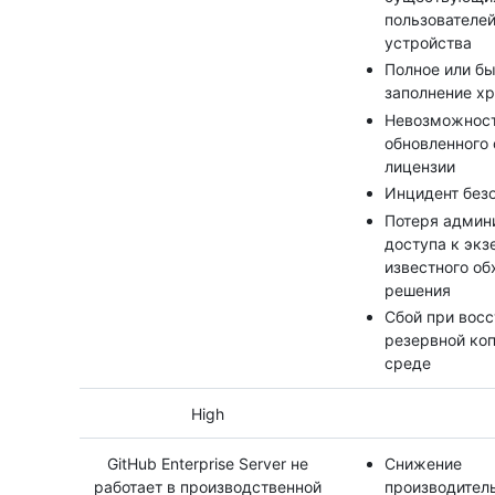
пользователе
устройства
Полное или б
заполнение х
Невозможност
обновленного
лицензии
Инцидент без
Потеря админ
доступа к экз
известного об
решения
Сбой при вос
резервной коп
среде
High
GitHub Enterprise Server не
Снижение
работает в производственной
производитель