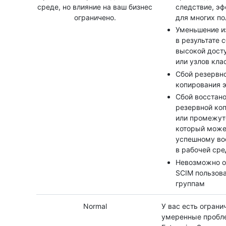
среде, но влияние на ваш бизнес
следствие, э
ограничено.
для многих по
Уменьшение и
в результате 
высокой досту
или узлов кла
Сбой резервн
копирования 
Сбой восстан
резервной коп
или промежут
который може
успешному во
в рабочей сре
Невозможно о
SCIM пользов
группам
Normal
У вас есть ограни
умеренные пробле