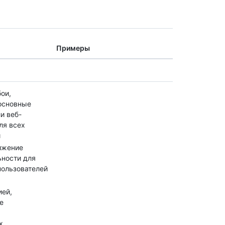
Примеры
ои,
основные
ли веб-
ля всех
й
ижение
ьности для
пользователей
ией,
е
х