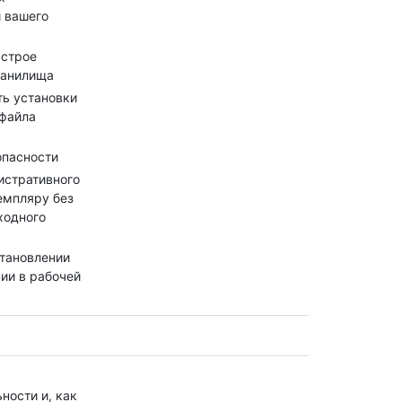
й вашего
ыстрое
ранилища
ь установки
 файла
опасности
истративного
емпляру без
ходного
становлении
ии в рабочей
ности и, как