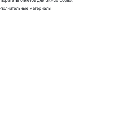
иоритеты билетов для GitHub Copilot
полнительные материалы