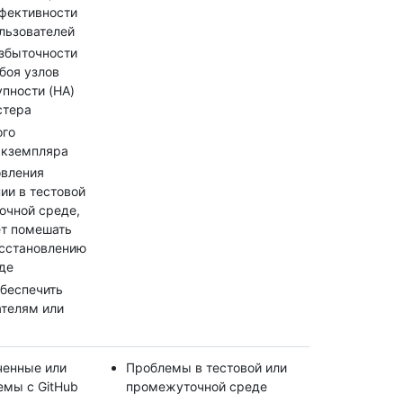
ффективности
льзователей
збыточности
сбоя узлов
пности (HA)
стера
ого
экземпляра
овления
ии в тестовой
очной среде,
т помешать
сстановлению
де
беспечить
ателям или
ченные или
Проблемы в тестовой или
мы с GitHub
промежуточной среде