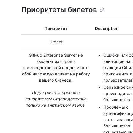
Приоритеты билетов
Приоритет
Description
Urgent
GitHub Enterprise Server не
Ошибки или сб
выходит из строя в
влияющие на 
производственной среде, и этот
функции Git и
сбой напрямую влияет на работу
приложения д
вашего бизнеса.
пользователе
Серьезное сн
Поддержка запросов с
производител
приоритетом Urgent доступна
большинства 
только на английском языке.
Проблемы с
аутентификац
затрагивающи
большинство
существующи