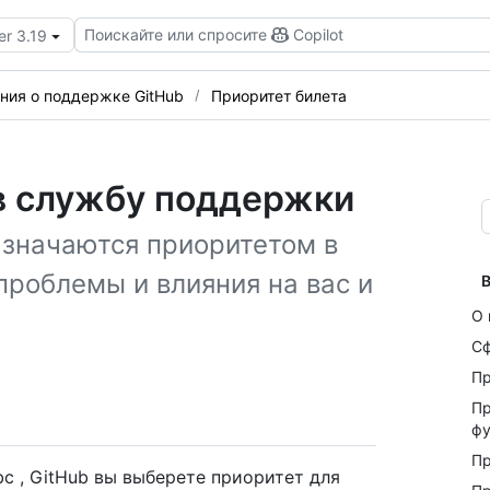
Поискайте или спросите
Copilot
er 3.19
ния о поддержке GitHub
Приоритет билета
 в службу поддержки
азначаются приоритетом в
проблемы и влияния на вас и
В
О 
С
Пр
Пр
фу
Пр
с , GitHub вы выберете приоритет для