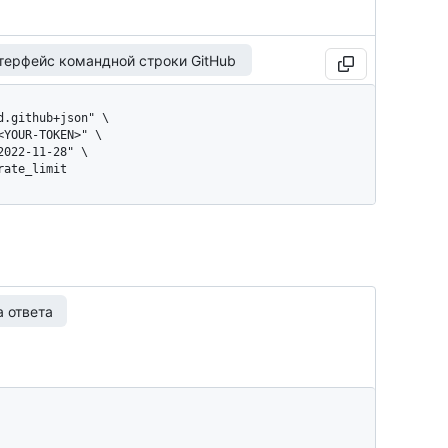
терфейс командной строки GitHub
/rate_limit
 ответа