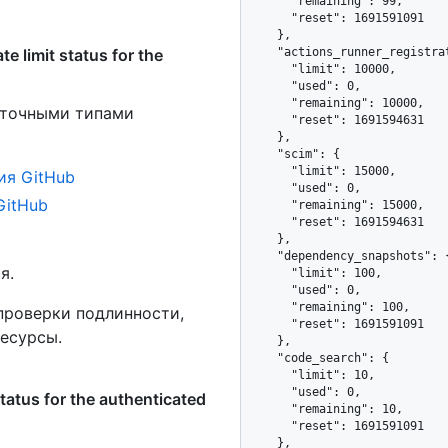
      "remaining": 99,

      "reset": 1691591091

    },

limit status for the
    "actions_runner_registration": {

      "limit": 10000,

      "used": 0,

      "remaining": 10000,

 точными типами
      "reset": 1691594631

    },

    "scim": {

      "limit": 15000,

ия GitHub
      "used": 0,

GitHub
      "remaining": 15000,

      "reset": 1691594631

    },

    "dependency_snapshots": {

я.
      "limit": 100,

      "used": 0,

      "remaining": 100,

проверки подлинности,
      "reset": 1691591091

есурсы.
    },

    "code_search": {

      "limit": 10,

      "used": 0,

atus for the authenticated
      "remaining": 10,

      "reset": 1691591091

    },
