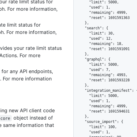
ur rate limit status for
      "limit": 5000,

      "used": 1,

h. For more information,
      "remaining": 4999,

      "reset": 1691591363

    },

te limit status for
    "search": {

. For more information,
      "limit": 30,

      "used": 12,

      "remaining": 18,

vides your rate limit status
      "reset": 1691591091

    },

 Actions. For more
    "graphql": {

      "limit": 5000,

      "used": 7,

e for any API endpoints,
      "remaining": 4993,

n. For more information
      "reset": 1691593228

    },

    "integration_manifest": {

      "limit": 5000,

      "used": 1,

      "remaining": 4999,

iting new API client code
      "reset": 1691594631

    },

object instead of
core
    "source_import": {

e same information that
      "limit": 100,

      "used": 1,
