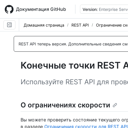
Skip
to
Документация GitHub
Version:
Enterprise Serv
main
content
Домашняя страница
REST API
Ограничение ск
REST API теперь версия.
Дополнительные сведения см.
Конечные точки REST A
Используйте REST API для пров
О ограничениях скорости
Вы можете проверить состояние текущего огр
в разделе
Ограничения скорости для REST API