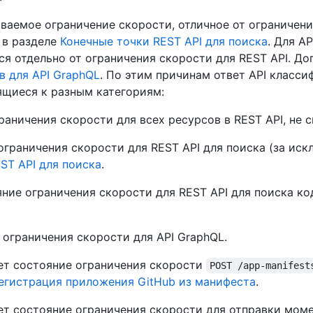
иваемое ограничение скорости, отличное от ограничен
 в разделе
Конечные точки REST API для поиска
. Для A
я отдельно от ограничения скорости для REST API. До
в для API GraphQL
. По этим причинам ответ API класси
ящиеся к разным категориям:
аничения скорости для всех ресурсов в REST API, не с
граничения скорости для REST API для поиска (за ис
ST API для поиска
.
ние ограничения скорости для REST API для поиска код
ограничения скорости для API GraphQL.
т состояние ограничения скорости
POST /app-manifest
егистрация приложения GitHub из манифеста
.
т состояние ограничения скорости для отправки моме