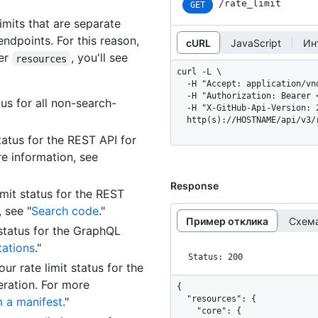
/rate_limit
GET
mits that are separate
endpoints. For this reason,
cURL
JavaScript
Ин
der
, you'll see
resources
curl -L \

  -H "Accept: application/vnd.github+json" \

  -H "Authorization: Bearer <YOUR-TOKEN>" \

tus for all non-search-
  -H "X-GitHub-Api-Version: 2022-11-28" \

  http(s)://HOSTNAME/api/v3
tatus for the REST API for
e information, see
Response
imit status for the REST
 see "
Search code
."
Пример отклика
Схема
 status for the GraphQL
tations
."
Status: 200
ur rate limit status for the
ration. For more
{

  "resources": {

 a manifest
."
    "core": {
