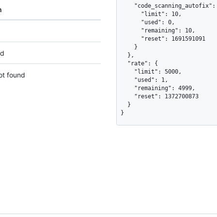
    "code_scanning_autofix": {

n
      "limit": 10,

      "used": 0,

      "remaining": 10,

      "reset": 1691591091

    }

ed
  },

  "rate": {

    "limit": 5000,

ot found
    "used": 1,

    "remaining": 4999,

    "reset": 1372700873

  }

}