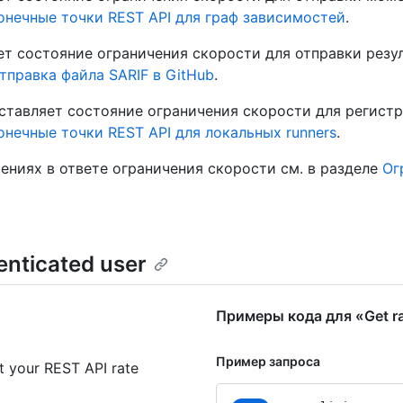
онечные точки REST API для граф зависимостей
.
т состояние ограничения скорости для отправки резул
тправка файла SARIF в GitHub
.
тавляет состояние ограничения скорости для регистра
онечные точки REST API для локальных runners
.
ениях в ответе ограничения скорости см. в разделе
Ог
henticated user
Примеры кода для «Get rate
Пример запроса
t your REST API rate