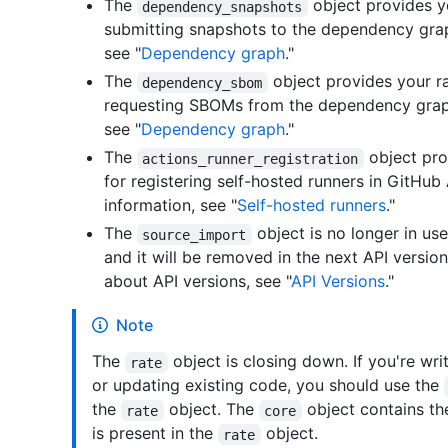
The
object provides yo
dependency_snapshots
submitting snapshots to the dependency grap
see "
Dependency graph
."
The
object provides your ra
dependency_sbom
requesting SBOMs from the dependency graph
see "
Dependency graph
."
The
object pro
actions_runner_registration
for registering self-hosted runners in GitHub
information, see "
Self-hosted runners
."
The
object is no longer in us
source_import
and it will be removed in the next API versio
about API versions, see "
API Versions
."
Note
The
object is closing down. If you're wr
rate
or updating existing code, you should use the
the
object. The
object contains th
rate
core
is present in the
object.
rate