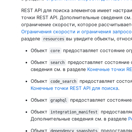
REST API для поиска элементов имеет настра
точки REST API. Дополнительные сведения см.
ограничение скорости, которое рассчитываетс
Ограничения скорости и ограничения запросо
разделе
вы увидите объекты, относ
resources
Объект
предоставляет состояние огр
core
Объект
предоставляет состояние о
search
сведения см. в разделе
Конечные точки RE
Объект
предоставляет состоя
code_search
Конечные точки REST API для поиска
.
Объект
предоставляет состояние 
graphql
Объект
предоставляе
integration_manifest
Дополнительные сведения см. в разделе
Р
Объект
предоставляе
dependency_snapshots