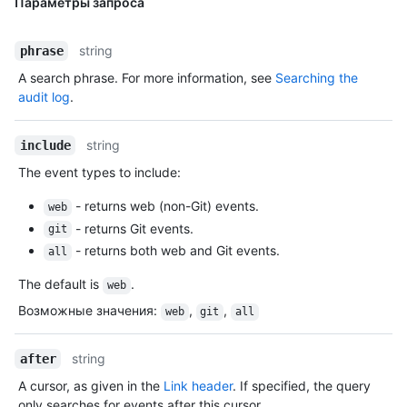
Параметры запроса
string
phrase
A search phrase. For more information, see
Searching the
audit log
.
string
include
The event types to include:
- returns web (non-Git) events.
web
- returns Git events.
git
- returns both web and Git events.
all
The default is
.
web
Возможные значения
:
,
,
web
git
all
string
after
A cursor, as given in the
Link header
. If specified, the query
only searches for events after this cursor.