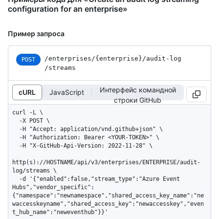
configuration for an enterprise»
Пример запроса
/enterprises
/{enterprise}
/audit-log
POST
/streams
Интерфейс командной
cURL
JavaScript
строки GitHub
curl -L \

  -X POST \

  -H "Accept: application/vnd.github+json" \

  -H "Authorization: Bearer <YOUR-TOKEN>" \

  -H "X-GitHub-Api-Version: 2022-11-28" \

http(s)://HOSTNAME/api/v3/enterprises/ENTERPRISE/audit-
log/streams \

  -d '{"enabled":false,"stream_type":"Azure Event 
Hubs","vendor_specific":
{"namespace":"newnamespace","shared_access_key_name":"ne
waccesskeyname","shared_access_key":"newaccesskey","even
t_hub_name":"neweventhub"}}'