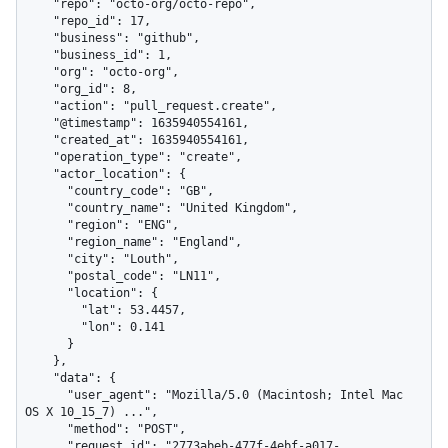
    "repo": "octo-org/octo-repo",

    "repo_id": 17,

    "business": "github",

    "business_id": 1,

    "org": "octo-org",

    "org_id": 8,

    "action": "pull_request.create",

    "@timestamp": 1635940554161,

    "created_at": 1635940554161,

    "operation_type": "create",

    "actor_location": {

      "country_code": "GB",

      "country_name": "United Kingdom",

      "region": "ENG",

      "region_name": "England",

      "city": "Louth",

      "postal_code": "LN11",

      "location": {

        "lat": 53.4457,

        "lon": 0.141

      }

    },

    "data": {

      "user_agent": "Mozilla/5.0 (Macintosh; Intel Mac 
OS X 10_15_7) ...",

      "method": "POST",

      "request_id": "2773abeb-477f-4ebf-a017-