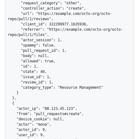
      "request_category": "other",

      "controller_action": "create",

      "url": "https://example.com/octo-org/octo-
repo/pull/1/reviews",

      "client_id": 322299977.1635936,

      "referrer": "https://example.com/octo-org/octo-
repo/pull/1/files",

      "actor_session": 1,

      "spammy": false,

      "pull_request_id": 1,

      "body": null,

      "allowed": true,

      "id": 1,

      "state": 40,

      "issue_id": 1,

      "review_id": 1,

      "category_type": "Resource Management"

    }

  },

  {

    "actor_ip": "88.123.45.123",

    "from": "pull_requests#create",

    "device_cookie": null,

    "actor": "mona",

    "actor_id": 9,

    "user_id": 9,
