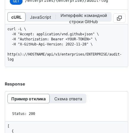
/enterprises
/{enterprise}
/audit-log
GET
Интерфейс командной
cURL
JavaScript
строки GitHub
curl -L \

  -H "Accept: application/vnd.github+json" \

  -H "Authorization: Bearer <YOUR-TOKEN>" \

  -H "X-GitHub-Api-Version: 2022-11-28" \

http(s)://HOSTNAME/api/v3/enterprises/ENTERPRISE/audit-
log
Response
Пример отклика
Схема ответа
Status: 200
[

  {
