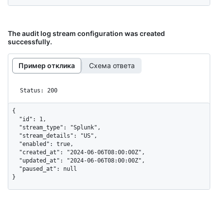
The audit log stream configuration was created
successfully.
Пример отклика
Схема ответа
Status: 200
{

  "id": 1,

  "stream_type": "Splunk",

  "stream_details": "US",

  "enabled": true,

  "created_at": "2024-06-06T08:00:00Z",

  "updated_at": "2024-06-06T08:00:00Z",

  "paused_at": null

}