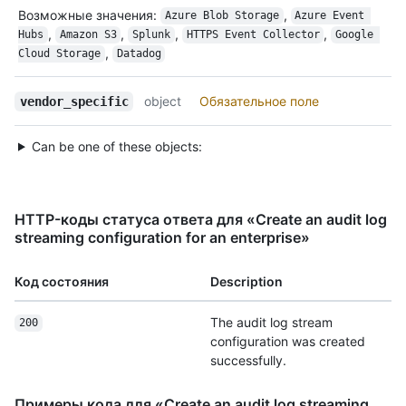
Возможные значения
:
,
Azure Blob Storage
Azure Event 
,
,
,
,
Hubs
Amazon S3
Splunk
HTTPS Event Collector
Google 
,
Cloud Storage
Datadog
object
Обязательное поле
vendor_specific
Can be one of these objects:
HTTP-коды статуса ответа для «Create an audit log
streaming configuration for an enterprise»
Код состояния
Description
The audit log stream
200
configuration was created
successfully.
Примеры кода для «Create an audit log streaming