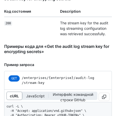
Код состояния
Description
The stream key for the audit
200
log streaming configuration
was retrieved successfully.
Примеры кода для «Get the audit log stream key for
encrypting secrets»
Пример запроса
/enterprises
/{enterprise}
/audit-log
GET
/stream-key
Интерфейс командной
cURL
JavaScript
строки GitHub
curl -L \

  -H "Accept: application/vnd.github+json" \

  -H "Authorization: Bearer <YOUR-TOKEN>" \
