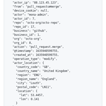
    "actor_ip": "88.123.45.123",

    "from": "pull_requests#merge",

    "device_cookie": null,

    "actor": "mona-admin",

    "actor_id": 7,

    "repo": "octo-org/octo-repo",

    "repo_id": 17,

    "business": "github",

    "business_id": 1,

    "org": "octo-org",

    "org_id": 8,

    "action": "pull_request.merge",

    "@timestamp": 1635940599755,

    "created_at": 1635940599755,

    "operation_type": "modify",

    "actor_location": {

      "country_code": "GB",

      "country_name": "United Kingdom",

      "region": "ENG",

      "region_name": "England",

      "city": "Louth",

      "postal_code": "LN11",

      "location": {

        "lat": 53.4457,

        "lon": 0.141

      }
