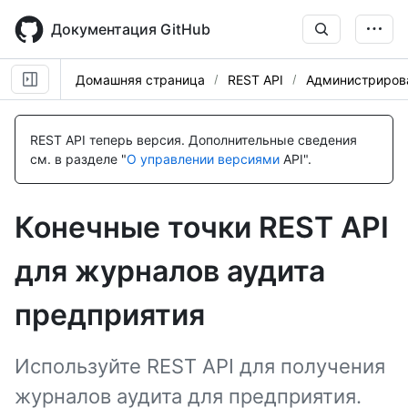
Skip
to
Документация GitHub
main
content
Домашняя страница
REST API
Администриров
Имя., Тип,
Имя., Тип,
Имя., Тип,
Имя., Тип,
Имя., Тип,
Имя., Тип,
Имя., Тип,
Имя., Тип,
Имя., Тип,
Имя., Тип,
Имя., Тип,
Имя., Тип,
Имя., Тип,
Имя., Тип,
Имя., Тип,
Имя., Тип,
Имя., Тип,
Description
Description
Description
Description
Description
Description
Description
Description
Description
Description
Description
Description
Description
Description
Description
Description
Description
REST API теперь версия.
Дополнительные сведения
см. в разделе "
О управлении версиями
API".
Конечные точки REST API
для журналов аудита
предприятия
Используйте REST API для получения
журналов аудита для предприятия.