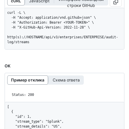
cURL
JavaScript
строки GitHub
curl -L \

  -H "Accept: application/vnd.github+json" \

  -H "Authorization: Bearer <YOUR-TOKEN>" \

  -H "X-GitHub-Api-Version: 2022-11-28" \

http(s)://HOSTNAME/api/v3/enterprises/ENTERPRISE/audit-
log/streams
OK
Пример отклика
Схема ответа
Status: 200
[

  {

    "id": 1,

    "stream_type": "Splunk",

    "stream_details": "US",
