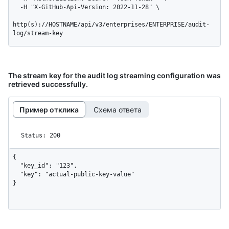
  -H "X-GitHub-Api-Version: 2022-11-28" \

http(s)://HOSTNAME/api/v3/enterprises/ENTERPRISE/audit-
log/stream-key
The stream key for the audit log streaming configuration was
retrieved successfully.
Пример отклика
Схема ответа
Status: 200
{

  "key_id": "123",

  "key": "actual-public-key-value"

}