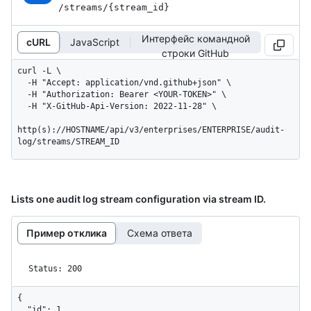
/streams
/{stream_
id}
Интерфейс командной
cURL
JavaScript
строки GitHub
curl -L \

  -H "Accept: application/vnd.github+json" \

  -H "Authorization: Bearer <YOUR-TOKEN>" \

  -H "X-GitHub-Api-Version: 2022-11-28" \

http(s)://HOSTNAME/api/v3/enterprises/ENTERPRISE/audit-
log/streams/STREAM_ID
Lists one audit log stream configuration via stream ID.
Пример отклика
Схема ответа
Status: 200
{

  "id": 1,
