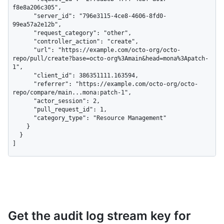
f8e8a206c305",

      "server_id": "796e3115-4ce8-4606-8fd0-
99ea57a2e12b",

      "request_category": "other",

      "controller_action": "create",

      "url": "https://example.com/octo-org/octo-
repo/pull/create?base=octo-org%3Amain&head=mona%3Apatch-
1",

      "client_id": 386351111.163594,

      "referrer": "https://example.com/octo-org/octo-
repo/compare/main...mona:patch-1",

      "actor_session": 2,

      "pull_request_id": 1,

      "category_type": "Resource Management"

    }

  }

]
Get the audit log stream key for