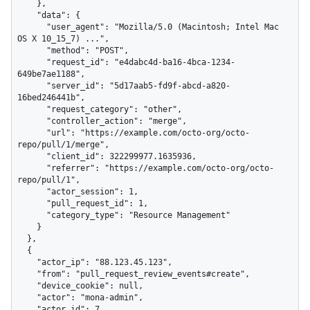
    },

    "data": {

      "user_agent": "Mozilla/5.0 (Macintosh; Intel Mac 
OS X 10_15_7) ...",

      "method": "POST",

      "request_id": "e4dabc4d-ba16-4bca-1234-
649be7ae1188",

      "server_id": "5d17aab5-fd9f-abcd-a820-
16bed246441b",

      "request_category": "other",

      "controller_action": "merge",

      "url": "https://example.com/octo-org/octo-
repo/pull/1/merge",

      "client_id": 322299977.1635936,

      "referrer": "https://example.com/octo-org/octo-
repo/pull/1",

      "actor_session": 1,

      "pull_request_id": 1,

      "category_type": "Resource Management"

    }

  },

  {

    "actor_ip": "88.123.45.123",

    "from": "pull_request_review_events#create",

    "device_cookie": null,

    "actor": "mona-admin",

    "actor_id": 7,
