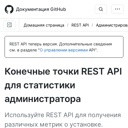
Skip
to
Документация GitHub
main
content
Домашняя страница
REST API
Администриров
REST API теперь версия.
Дополнительные сведения
см. в разделе "
О управлении версиями
API".
Конечные точки REST API
для статистики
администратора
Используйте REST API для получения
различных метрик о установке.