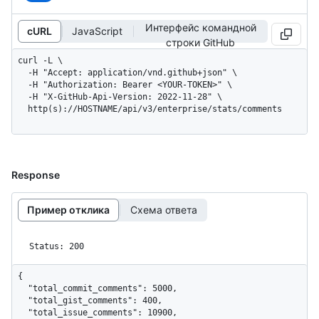
Интерфейс командной
cURL
JavaScript
строки GitHub
curl -L \

  -H "Accept: application/vnd.github+json" \

  -H "Authorization: Bearer <YOUR-TOKEN>" \

  -H "X-GitHub-Api-Version: 2022-11-28" \

  http(s)://HOSTNAME/api/v3/enterprise/stats/comments
Response
Пример отклика
Схема ответа
Status: 200
{

  "total_commit_comments": 5000,

  "total_gist_comments": 400,

  "total_issue_comments": 10900,
