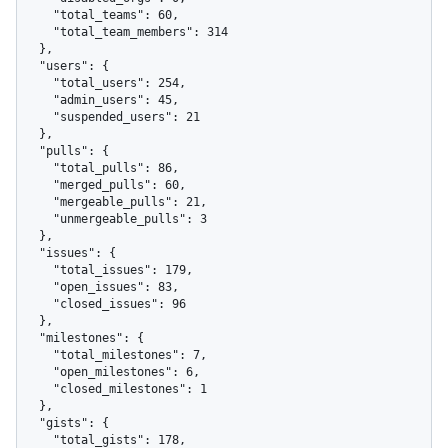
    "total_teams": 60,

    "total_team_members": 314

  },

  "users": {

    "total_users": 254,

    "admin_users": 45,

    "suspended_users": 21

  },

  "pulls": {

    "total_pulls": 86,

    "merged_pulls": 60,

    "mergeable_pulls": 21,

    "unmergeable_pulls": 3

  },

  "issues": {

    "total_issues": 179,

    "open_issues": 83,

    "closed_issues": 96

  },

  "milestones": {

    "total_milestones": 7,

    "open_milestones": 6,

    "closed_milestones": 1

  },

  "gists": {

    "total_gists": 178,
