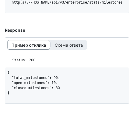
  http(s)://HOSTNAME/api/v3/enterprise/stats/milestones
Response
Пример отклика
Схема ответа
Status: 200
{

  "total_milestones": 90,

  "open_milestones": 10,

  "closed_milestones": 80

}