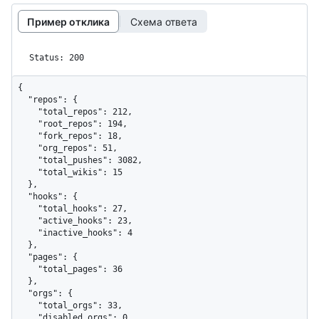
Пример отклика
Схема ответа
Status: 200
{

  "repos": {

    "total_repos": 212,

    "root_repos": 194,

    "fork_repos": 18,

    "org_repos": 51,

    "total_pushes": 3082,

    "total_wikis": 15

  },

  "hooks": {

    "total_hooks": 27,

    "active_hooks": 23,

    "inactive_hooks": 4

  },

  "pages": {

    "total_pages": 36

  },

  "orgs": {

    "total_orgs": 33,

    "disabled_orgs": 0,
