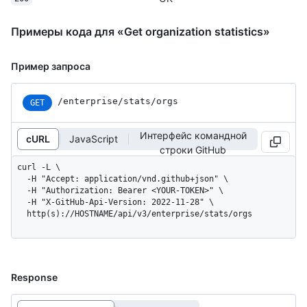
Примеры кода для «Get organization statistics»
Пример запроса
/enterprise/stats/orgs
GET
Интерфейс командной
cURL
JavaScript
строки GitHub
curl -L \

  -H "Accept: application/vnd.github+json" \

  -H "Authorization: Bearer <YOUR-TOKEN>" \

  -H "X-GitHub-Api-Version: 2022-11-28" \

  http(s)://HOSTNAME/api/v3/enterprise/stats/orgs
Response