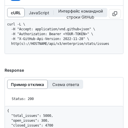
Интерфейс командной
cURL
JavaScript
строки GitHub
curl -L \

  -H "Accept: application/vnd.github+json" \

  -H "Authorization: Bearer <YOUR-TOKEN>" \

  -H "X-GitHub-Api-Version: 2022-11-28" \

  http(s)://HOSTNAME/api/v3/enterprise/stats/issues
Response
Пример отклика
Схема ответа
Status: 200
{

  "total_issues": 5000,

  "open_issues": 300,

  "closed_issues": 4700
