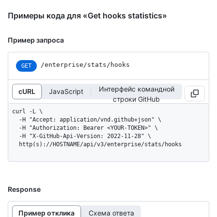
Примеры кода для «Get hooks statistics»
Пример запроса
/enterprise/stats/hooks
GET
Интерфейс командной
cURL
JavaScript
строки GitHub
curl -L \

  -H "Accept: application/vnd.github+json" \

  -H "Authorization: Bearer <YOUR-TOKEN>" \

  -H "X-GitHub-Api-Version: 2022-11-28" \

  http(s)://HOSTNAME/api/v3/enterprise/stats/hooks
Response
Пример отклика
Схема ответа