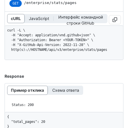
/enterprise/stats/pages
GET
Интерфейс командной
cURL
JavaScript
строки GitHub
curl -L \

  -H "Accept: application/vnd.github+json" \

  -H "Authorization: Bearer <YOUR-TOKEN>" \

  -H "X-GitHub-Api-Version: 2022-11-28" \

  http(s)://HOSTNAME/api/v3/enterprise/stats/pages
Response
Пример отклика
Схема ответа
Status: 200
{

  "total_pages": 20

}