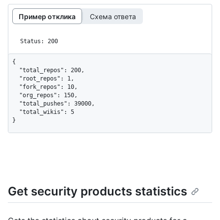
Пример отклика
Схема ответа
Status: 200
{

  "total_repos": 200,

  "root_repos": 1,

  "fork_repos": 10,

  "org_repos": 150,

  "total_pushes": 39000,

  "total_wikis": 5

}
Get security products statistics