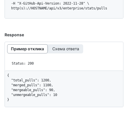
  -H "X-GitHub-Api-Version: 2022-11-28" \

  http(s)://HOSTNAME/api/v3/enterprise/stats/pulls
Response
Пример отклика
Схема ответа
Status: 200
{

  "total_pulls": 1200,

  "merged_pulls": 1100,

  "mergeable_pulls": 90,

  "unmergeable_pulls": 10

}