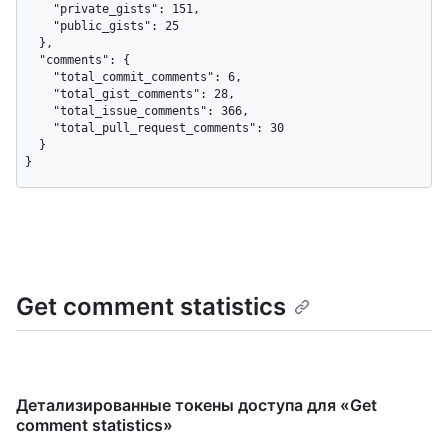
    "private_gists": 151,

    "public_gists": 25

  },

  "comments": {

    "total_commit_comments": 6,

    "total_gist_comments": 28,

    "total_issue_comments": 366,

    "total_pull_request_comments": 30

  }

}
Get comment statistics
Детализированные токены доступа для «Get
comment statistics»