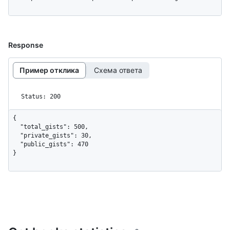
Response
Пример отклика
Схема ответа
Status: 200
{

  "total_gists": 500,

  "private_gists": 30,

  "public_gists": 470

}