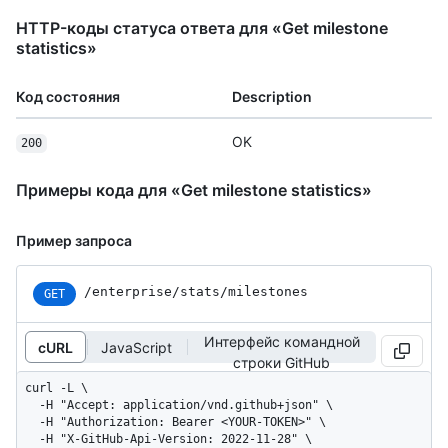
HTTP-коды статуса ответа для «Get milestone
statistics»
Код состояния
Description
OK
200
Примеры кода для «Get milestone statistics»
Пример запроса
/enterprise
/stats
/milestones
GET
Интерфейс командной
cURL
JavaScript
строки GitHub
curl -L \

  -H "Accept: application/vnd.github+json" \

  -H "Authorization: Bearer <YOUR-TOKEN>" \

  -H "X-GitHub-Api-Version: 2022-11-28" \
