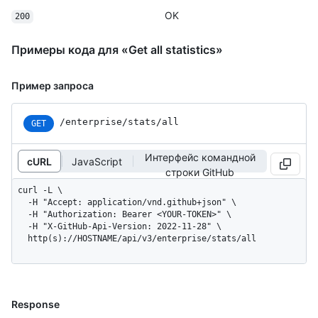
OK
200
Примеры кода для «Get all statistics»
Пример запроса
/enterprise/stats/all
GET
Интерфейс командной
cURL
JavaScript
строки GitHub
curl -L \

  -H "Accept: application/vnd.github+json" \

  -H "Authorization: Bearer <YOUR-TOKEN>" \

  -H "X-GitHub-Api-Version: 2022-11-28" \

  http(s)://HOSTNAME/api/v3/enterprise/stats/all
Response