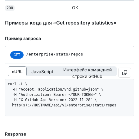
OK
200
Примеры кода для «Get repository statistics»
Пример запроса
/enterprise/stats/repos
GET
Интерфейс командной
cURL
JavaScript
строки GitHub
curl -L \

  -H "Accept: application/vnd.github+json" \

  -H "Authorization: Bearer <YOUR-TOKEN>" \

  -H "X-GitHub-Api-Version: 2022-11-28" \

  http(s)://HOSTNAME/api/v3/enterprise/stats/repos
Response