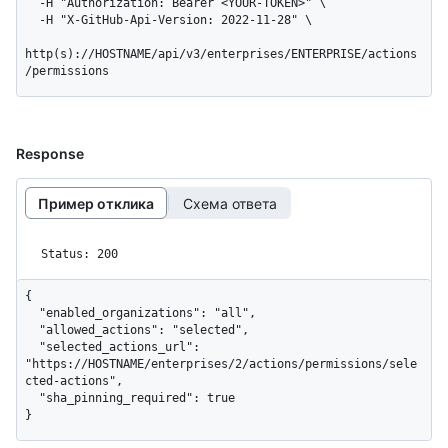
  -H "Authorization: Bearer <YOUR-TOKEN>" \

  -H "X-GitHub-Api-Version: 2022-11-28" \

http(s)://HOSTNAME/api/v3/enterprises/ENTERPRISE/actions
/permissions
Response
Пример отклика
Схема ответа
Status: 200
{

  "enabled_organizations": "all",

  "allowed_actions": "selected",

  "selected_actions_url": 
"https://HOSTNAME/enterprises/2/actions/permissions/sele
cted-actions",

  "sha_pinning_required": true

}