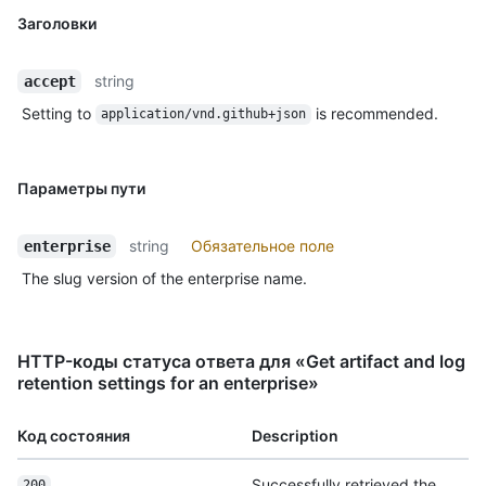
Заголовки
string
accept
Setting to
is recommended.
application/vnd.github+json
Параметры пути
string
Обязательное поле
enterprise
The slug version of the enterprise name.
HTTP-коды статуса ответа для «Get artifact and log
retention settings for an enterprise»
Код состояния
Description
Successfully retrieved the
200