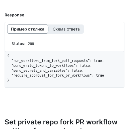
Response
Пример отклика
Схема ответа
Status: 200
{

  "run_workflows_from_fork_pull_requests": true,

  "send_write_tokens_to_workflows": false,

  "send_secrets_and_variables": false,

  "require_approval_for_fork_pr_workflows": true

}
Set private repo fork PR workflow