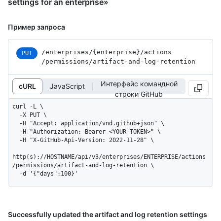
settings for an enterprise»
Пример запроса
/enterprises
/{enterprise}
/actions
PUT
/permissions
/artifact-and-log-retention
Интерфейс командной
cURL
JavaScript
строки GitHub
curl -L \

  -X PUT \

  -H "Accept: application/vnd.github+json" \

  -H "Authorization: Bearer <YOUR-TOKEN>" \

  -H "X-GitHub-Api-Version: 2022-11-28" \

http(s)://HOSTNAME/api/v3/enterprises/ENTERPRISE/actions
/permissions/artifact-and-log-retention \

  -d '{"days":100}'
Successfully updated the artifact and log retention settings