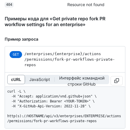
Resource not found
404
Примеры кода для «Get private repo fork PR
workflow settings for an enterprise»
Пример запроса
/enterprises
/{enterprise}
/actions
GET
/permissions
/fork-pr-workflows-private-
repos
Интерфейс командной
cURL
JavaScript
строки GitHub
curl -L \

  -H "Accept: application/vnd.github+json" \

  -H "Authorization: Bearer <YOUR-TOKEN>" \

  -H "X-GitHub-Api-Version: 2022-11-28" \

http(s)://HOSTNAME/api/v3/enterprises/ENTERPRISE/actions
/permissions/fork-pr-workflows-private-repos