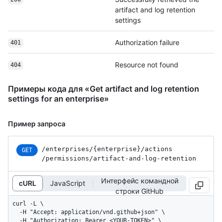
artifact and log retention
settings
Authorization failure
401
Resource not found
404
Примеры кода для «Get artifact and log retention
settings for an enterprise»
Пример запроса
/enterprises
/{enterprise}
/actions
GET
/permissions
/artifact-and-log-retention
Интерфейс командной
cURL
JavaScript
строки GitHub
curl -L \

  -H "Accept: application/vnd.github+json" \

  -H "Authorization: Bearer <YOUR-TOKEN>" \
