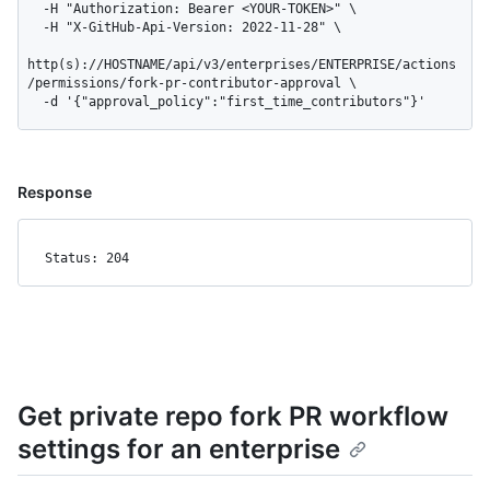
  -H "Authorization: Bearer <YOUR-TOKEN>" \

  -H "X-GitHub-Api-Version: 2022-11-28" \

http(s)://HOSTNAME/api/v3/enterprises/ENTERPRISE/actions
/permissions/fork-pr-contributor-approval \

  -d '{"approval_policy":"first_time_contributors"}'
Response
Status: 204
Get private repo fork PR workflow
settings for an enterprise