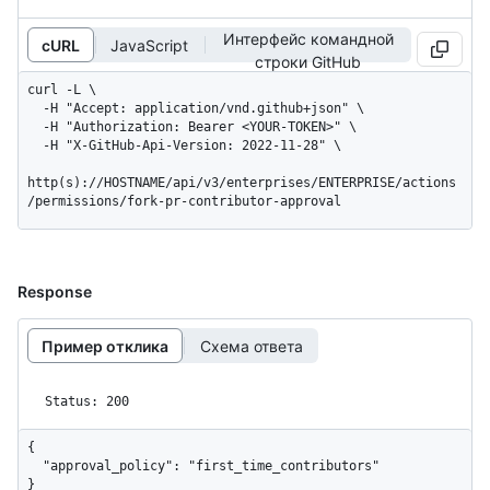
Интерфейс командной
cURL
JavaScript
строки GitHub
curl -L \

  -H "Accept: application/vnd.github+json" \

  -H "Authorization: Bearer <YOUR-TOKEN>" \

  -H "X-GitHub-Api-Version: 2022-11-28" \

http(s)://HOSTNAME/api/v3/enterprises/ENTERPRISE/actions
/permissions/fork-pr-contributor-approval
Response
Пример отклика
Схема ответа
Status: 200
{

  "approval_policy": "first_time_contributors"

}