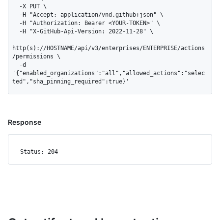
  -X PUT \

  -H "Accept: application/vnd.github+json" \

  -H "Authorization: Bearer <YOUR-TOKEN>" \

  -H "X-GitHub-Api-Version: 2022-11-28" \

http(s)://HOSTNAME/api/v3/enterprises/ENTERPRISE/actions
/permissions \

  -d 
'{"enabled_organizations":"all","allowed_actions":"selec
ted","sha_pinning_required":true}'
Response
Status: 204