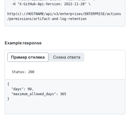
  -H "X-GitHub-Api-Version: 2022-11-28" \

http(s)://HOSTNAME/api/v3/enterprises/ENTERPRISE/actions
/permissions/artifact-and-log-retention
Example response
Пример отклика
Схема ответа
Status: 200
{

  "days": 90,

  "maximum_allowed_days": 365

}