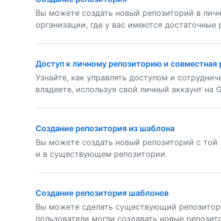
Вы можете создать новый репозиторий в личн
организации, где у вас имеются достаточные 
Доступ к личному репозиторию и совместная 
Узнайте, как управлять доступом и сотрудни
владеете, используя свой личный аккаунт на G
Создание репозитория из шаблона
Вы можете создать новый репозиторий с той 
и в существующем репозитории.
Создание репозитория шаблонов
Вы можете сделать существующий репозитори
пользователи могли создавать новые репозито