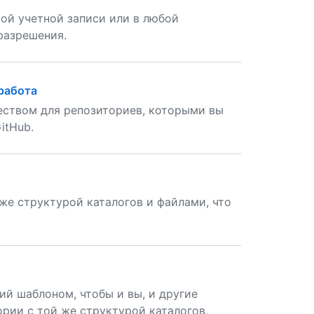
ой учетной записи или в любой
разрешения.
работа
чеством для репозиториев, которыми вы
itHub.
же структурой каталогов и файлами, что
й шаблоном, чтобы и вы, и другие
рии с той же структурой каталогов,