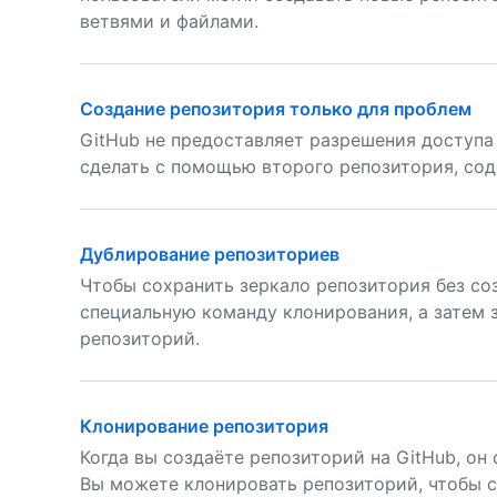
ветвями и файлами.
Создание репозитория только для проблем
GitHub не предоставляет разрешения доступа
сделать с помощью второго репозитория, со
Дублирование репозиториев
Чтобы сохранить зеркало репозитория без со
специальную команду клонирования, а затем 
репозиторий.
Клонирование репозитория
Когда вы создаёте репозиторий на GitHub, он
Вы можете клонировать репозиторий, чтобы 