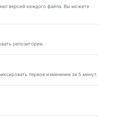
нал версий каждого файла. Вы можете
овать репозитории.
фиксировать первое изменение за 5 минут.