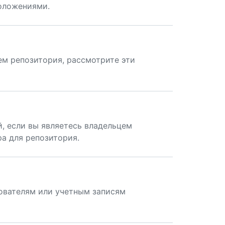
оложениями.
ем репозитория, рассмотрите эти
, если вы являетесь владельцем
а для репозитория.
ователям или учетным записям