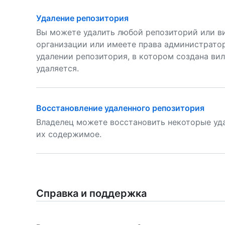
Удаление репозитория
Вы можете удалить любой репозиторий или ви
организации или имеете права администратор
удалении репозитория, в котором создана ви
удаляется.
Восстановление удаленного репозитория
Владелец можете восстановить некоторые уд
их содержимое.
Справка и поддержка