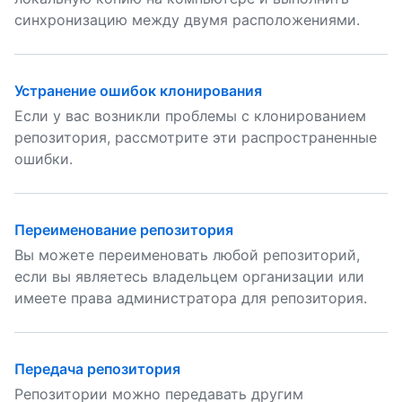
синхронизацию между двумя расположениями.
Устранение ошибок клонирования
Если у вас возникли проблемы с клонированием
репозитория, рассмотрите эти распространенные
ошибки.
Переименование репозитория
Вы можете переименовать любой репозиторий,
если вы являетесь владельцем организации или
имеете права администратора для репозитория.
Передача репозитория
Репозитории можно передавать другим