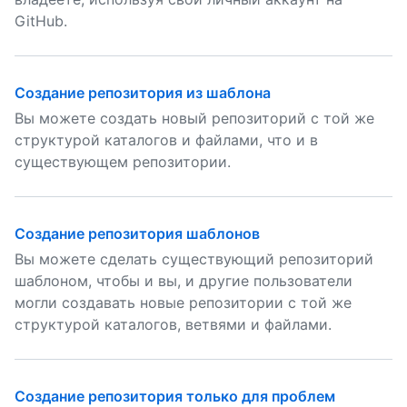
GitHub.
Создание репозитория из шаблона
Вы можете создать новый репозиторий с той же
структурой каталогов и файлами, что и в
существующем репозитории.
Создание репозитория шаблонов
Вы можете сделать существующий репозиторий
шаблоном, чтобы и вы, и другие пользователи
могли создавать новые репозитории с той же
структурой каталогов, ветвями и файлами.
Создание репозитория только для проблем