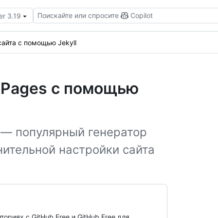
Поискайте или спросите
Copilot
er 3.19
айта с помощью Jekyll
 Pages с помощью
l — популярный генератор
нительной настройки сайта
ориях с GitHub Free и GitHub Free для