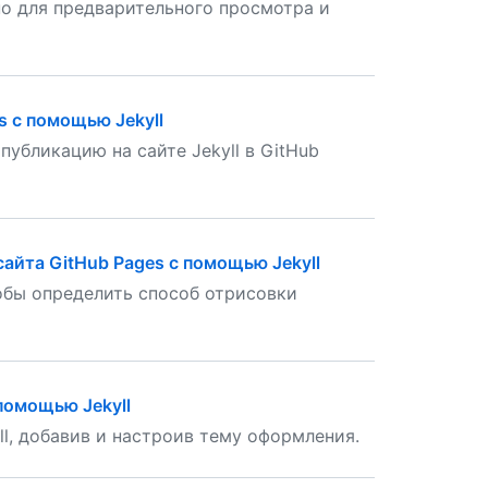
но для предварительного просмотра и
s с помощью Jekyll
убликацию на сайте Jekyll в GitHub
айта GitHub Pages с помощью Jekyll
обы определить способ отрисовки
помощью Jekyll
l, добавив и настроив тему оформления.