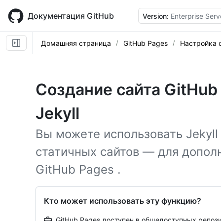
Skip
to
Документация GitHub
Version:
Enterprise Serv
main
content
Домашняя страница
GitHub Pages
Настройка с
Создание сайта GitHub
Jekyll
Вы можете использовать Jekyl
статичных сайтов — для допол
GitHub Pages .
Кто может использовать эту функцию?
GitHub Pages доступен в общедоступных репозит