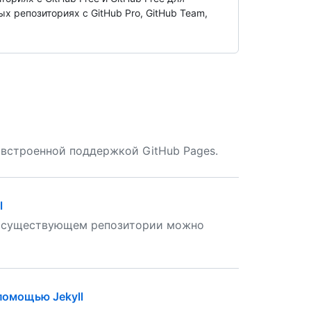
х репозиториях с GitHub Pro, GitHub Team,
о встроенной поддержкой GitHub Pages.
l
ли существующем репозитории можно
помощью Jekyll