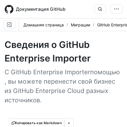
Skip
to
Документация GitHub
main
content
Домашняя страница
Миграции
GitHub Enterpri
Сведения о GitHub
Enterprise Importer
С GitHub Enterprise Importerпомощью
, вы можете перенести свой бизнес
из GitHub Enterprise Cloud разных
источников.
Копировать как Markdown