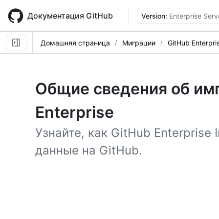
Skip
to
Документация GitHub
Version:
Enterprise Serv
main
content
Домашняя страница
Миграции
GitHub Enterpri
Общие сведения об им
Enterprise
Узнайте, как GitHub Enterprise
данные на GitHub.