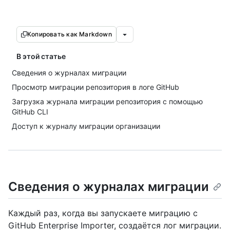
Копировать как Markdown
В этой статье
Сведения о журналах миграции
Просмотр миграции репозитория в логе GitHub
Загрузка журнала миграции репозитория с помощью
GitHub CLI
Доступ к журналу миграции организации
Сведения о журналах миграции
Каждый раз, когда вы запускаете миграцию с
GitHub Enterprise Importer, создаётся лог миграции.