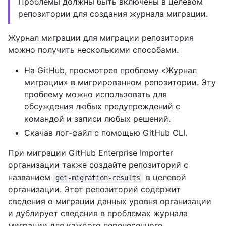
Проблемы должны быть включены в целевом
репозитории для создания журнала миграции.
Журнал миграции для миграции репозитория
можно получить несколькими способами.
На GitHub, просмотрев проблему «Журнал
миграции» в мигрированном репозитории. Эту
проблему можно использовать для
обсуждения любых предупреждений с
командой и записи любых решений.
Скачав лог-файл с помощью GitHub CLI.
При миграции GitHub Enterprise Importer
организации также создайте репозиторий с
названием
в целевой
gei-migration-results
организации. Этот репозиторий содержит
сведения о миграции данных уровня организации
и дублирует сведения в проблемах журнала
миграции для каждого перенесенного