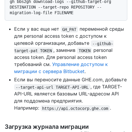
gh bbs2gh download-logs --github-target-org 
DESTINATION --target-repo REPOSITORY --
Если у вас еще нет
переменной среды
GH_PAT
для personal access token с доступом к
целевой организации, добавьте
--github-
, заменив
personal
target-pat TOKEN
TOKEN
access token. Для personal access token
требований см.
Управление доступом к
миграции с сервера Bitbucket
.
Если вы переносите данные GHE.com, добавьте
, где TARGET-
--target-api-url TARGET-API-URL
API-URL является базовым URL-адресом API
для поддомена предприятия.
Например:
.
https://api.octocorp.ghe.com
Загрузка журнала миграции