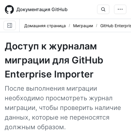
Skip
to
Документация GitHub
main
content
Домашняя страница
Миграции
GitHub Enterpri
Доступ к журналам
миграции для GitHub
Enterprise Importer
После выполнения миграции
необходимо просмотреть журнал
миграции, чтобы проверить наличие
данных, которые не переносятся
должным образом.