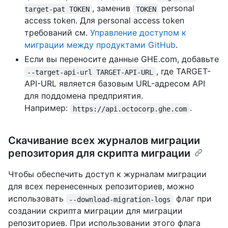
, заменив
personal
target-pat TOKEN
TOKEN
access token. Для personal access token
требований см.
Управление доступом к
миграции между продуктами GitHub
.
Если вы переносите данные GHE.com, добавьте
, где TARGET-
--target-api-url TARGET-API-URL
API-URL является базовым URL-адресом API
для поддомена предприятия.
Например:
.
https://api.octocorp.ghe.com
Скачивание всех журналов миграции
репозитория для скрипта миграции
Чтобы обеспечить доступ к журналам миграции
для всех перенесенных репозиториев, можно
использовать
флаг при
--download-migration-logs
создании скрипта миграции для миграции
репозиториев. При использовании этого флага