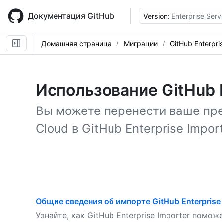
Skip
to
Документация GitHub
Version:
Enterprise Serv
main
content
Домашняя страница
Миграции
GitHub Enterpri
Использование GitHub E
Вы можете перенести ваше пре
Cloud в GitHub Enterprise Import
Общие сведения об импорте GitHub Enterprise
Узнайте, как GitHub Enterprise Importer помож