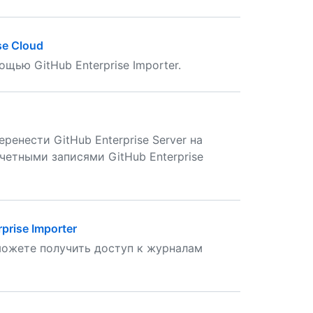
se Cloud
щью GitHub Enterprise Importer.
ренести GitHub Enterprise Server на
учетными записями GitHub Enterprise
rise Importer
можете получить доступ к журналам