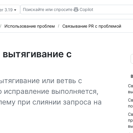
Поискайте или спросите
Copilot
er 3.19
Использование проблем
Связывание PR с проблемой
 вытягивание с
В
ытягивание или ветвь с
Св
о исправление выполняется,
вы
Св
лему при слиянии запроса на
по
Св
пр
вы