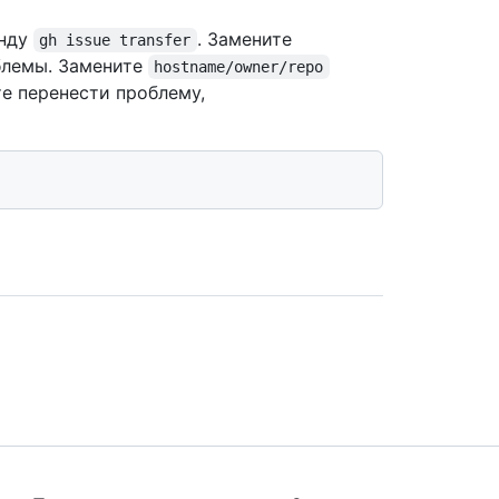
анду
. Замените
gh issue transfer
блемы. Замените
hostname/owner/repo
те перенести проблему,