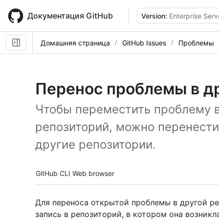
Skip
to
Документация GitHub
Version:
Enterprise Serv
main
content
Домашняя страница
GitHub Issues
Проблемы
Перенос проблемы в д
Чтобы переместить проблему 
репозиторий, можно перенест
другие репозитории.
Tool navigation
GitHub CLI
Web browser
Для переноса открытой проблемы в другой р
запись в репозиторий, в котором она возникл