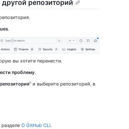
 другой репозиторий
репозитория.
sues
.
орую вы хотите перенести.
ести проблему
.
репозитория
" и выберите репозиторий, в
в разделе
О GitHub CLI
.