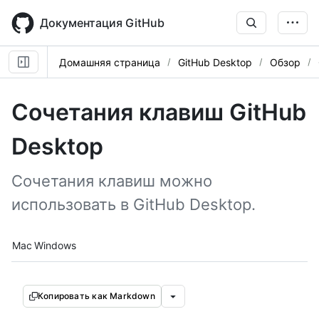
Skip
to
Документация GitHub
main
content
Домашняя страница
GitHub Desktop
Обзор
Сочетания клавиш GitHub
Desktop
Сочетания клавиш можно
использовать в GitHub Desktop.
Platform navigation
Mac
Windows
Копировать как Markdown