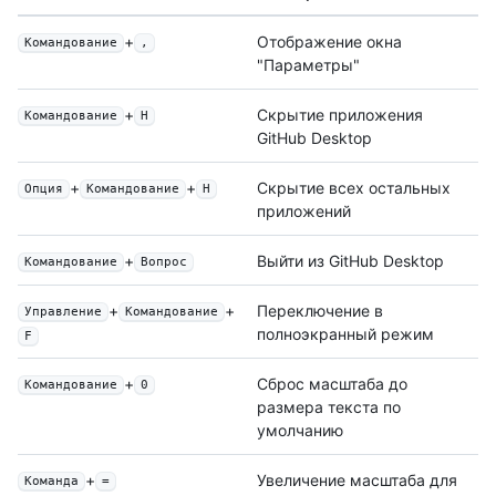
+
Отображение окна
Командование
,
"Параметры"
+
Скрытие приложения
Командование
H
GitHub Desktop
+
+
Скрытие всех остальных
Опция
Командование
H
приложений
+
Выйти из GitHub Desktop
Командование
Вопрос
+
+
Переключение в
Управление
Командование
полноэкранный режим
F
+
Сброс масштаба до
Командование
0
размера текста по
умолчанию
+
Увеличение масштаба для
Команда
=