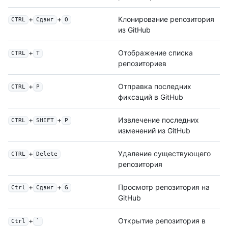
+
+
Клонирование репозитория
CTRL
Сдвиг
O
из GitHub
+
Отображение списка
CTRL
T
репозиториев
+
Отправка последних
CTRL
P
фиксаций в GitHub
+
+
Извлечение последних
CTRL
SHIFT
P
изменений из GitHub
+
Удаление существующего
CTRL
Delete
репозитория
+
+
Просмотр репозитория на
Ctrl
Сдвиг
G
GitHub
+
Открытие репозитория в
Ctrl
`