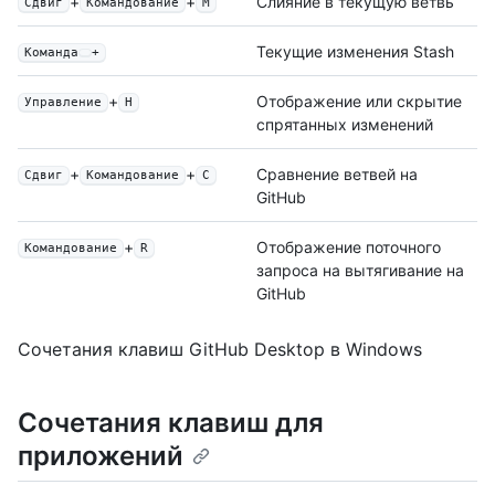
+
+
Слияние в текущую ветвь
Сдвиг
Командование
М
Текущие изменения Stash
Команда
+
+
Отображение или скрытие
Управление
H
спрятанных изменений
+
+
Сравнение ветвей на
Сдвиг
Командование
C
GitHub
+
Отображение поточного
Командование
R
запроса на вытягивание на
GitHub
Сочетания клавиш GitHub Desktop в Windows
Сочетания клавиш для
приложений