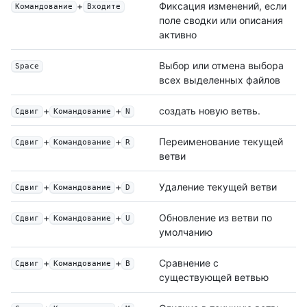
+
Фиксация изменений, если
Командование
Входите
поле сводки или описания
активно
Выбор или отмена выбора
Space
всех выделенных файлов
+
+
создать новую ветвь.
Сдвиг
Командование
N
+
+
Переименование текущей
Сдвиг
Командование
R
ветви
+
+
Удаление текущей ветви
Сдвиг
Командование
D
+
+
Обновление из ветви по
Сдвиг
Командование
U
умолчанию
+
+
Сравнение с
Сдвиг
Командование
B
существующей ветвью