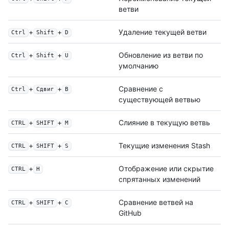
ветви
+
+
Удаление текущей ветви
Ctrl
Shift
D
+
+
Обновление из ветви по
Ctrl
Shift
U
умолчанию
+
+
Сравнение с
Ctrl
Сдвиг
B
существующей ветвью
+
+
Слияние в текущую ветвь
CTRL
SHIFT
M
+
+
Текущие изменения Stash
CTRL
SHIFT
S
+
Отображение или скрытие
CTRL
H
спрятанных изменений
+
+
Сравнение ветвей на
CTRL
SHIFT
C
GitHub