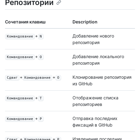
Репозитории
Сочетания клавиш
Description
+
Добавление нового
Командование
N
репозитория
+
Добавление локального
Командование
О
репозитория
+
+
Клонирование репозитория
Сдвиг
Командование
О
из GitHub
+
Отображение списка
Командование
Т
репозиториев
+
Отправка последних
Командование
P
фиксаций в GitHub
+
+
Извлечение последних
Сдвиг
Командование
P