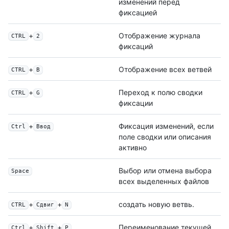
изменений перед
фиксацией
+
Отображение журнала
CTRL
2
фиксаций
+
Отображение всех ветвей
CTRL
B
+
Переход к полю сводки
CTRL
G
фиксации
+
Фиксация изменений, если
Ctrl
Ввод
поле сводки или описания
активно
Выбор или отмена выбора
Space
всех выделенных файлов
+
+
создать новую ветвь.
CTRL
Сдвиг
N
+
+
Переименование текущей
Ctrl
Shift
Р