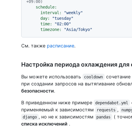
+09:00)
schedule:
interval:
"weekly"
day:
"tuesday"
time:
"02:00"
timezone:
"Asia/Tokyo"
См. также
расписание
.
Настройка периода охлаждения для 
Вы можете использовать
сочетание 
cooldown
при создании запросов на вытягивание обно
безопасности
.
В приведенном ниже примере
dependabot.yml
применяемый к зависимостям
,
requests
nump
, но не к зависимостям
( точно
django
pandas
списка исключений
.