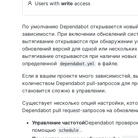
Users with
write
access
По умолчанию Dependabot открывается новый 
зависимости. При включении обновлений сис
вытягивание открываются при обнаружении у
обновлений версий для одной или нескольких
вытягивание открываются при наличии новых 
определенной
в файле.
dependabot.yml
Если в вашем проекте много зависимостей, в
количеством Dependabot pull-запросов для пр
становится сложно в управлении.
Существует несколько опций настройки, кот
Dependabot pull request-запросов на обновле
Управление частотой
Dependabot проверок
помощью
.
schedule