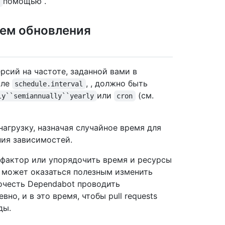
помощью .
s
нем обновления
рсий на частоте, заданной вами в
оле
, , должно быть
schedule.interval
или
(см.
ly``semiannually``yearly
cron
агрузку, назначая случайное время для
ния зависимостей.
 фактор или упорядочить время и ресурсы
 может оказаться полезным изменить
очесть Dependabot проводить
о, и в это время, чтобы pull requests
ды.