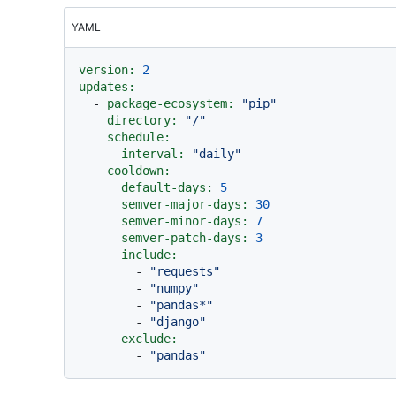
YAML
version:
2
updates:
-
package-ecosystem:
"pip"
directory:
"/"
schedule:
interval:
"daily"
cooldown:
default-days:
5
semver-major-days:
30
semver-minor-days:
7
semver-patch-days:
3
include:
-
"requests"
-
"numpy"
-
"pandas*"
-
"django"
exclude:
-
"pandas"