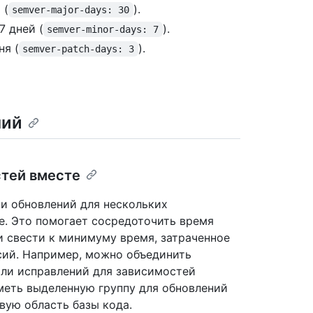
 (
).
semver-major-days: 30
7 дней (
).
semver-minor-days: 7
ня (
).
semver-patch-days: 3
ний
стей вместе
и обновлений для нескольких
е. Это помогает сосредоточить время
и свести к минимуму время, затраченное
сий. Например, можно объединить
или исправлений для зависимостей
иметь выделенную группу для обновлений
вую область базы кода.