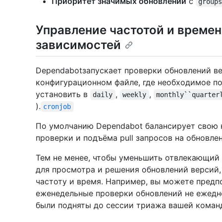
Приоритет значимых обновлений
с
group
Управление частотой и време
зависимостей
Dependabotзапускает проверки обновлений ве
конфигурационном файле, где необходимое п
установить в
,
,
daily
weekly
monthly``quarter
).
cronjob
По умолчанию Dependabot балансирует свою н
проверки и подъёма pull запросов на обновле
Тем не менее, чтобы уменьшить отвлекающий
для просмотра и решения обновлений версий,
частоту и время. Например, вы можете предп
еженедельные проверки обновлений не ежедневн
были подняты до сессии триажа вашей коман