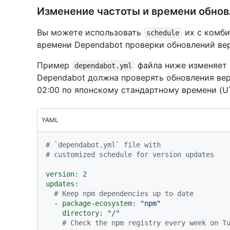
Изменение частоты и времени обнов
Вы можете использовать
их с комби
schedule
времени Dependabot проверки обновлений ве
Пример
файла ниже изменяет 
dependabot.yml
Dependabot должна проверять обновления ве
02:00 по японскому стандартному времени (U
YAML
# `dependabot.yml` file with
# customized schedule for version updates
version:
2
updates:
# Keep npm dependencies up to date
-
package-ecosystem:
"npm"
directory:
"/"
# Check the npm registry every week on Tu