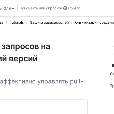
Поискайте или спросите
Copilot
er 3.19
да
Tutorials
Защита зависимостей
Оптимизация создани
 запросов на
ий версий
В
Уп
за
 эффективно управлять pull-
Пр