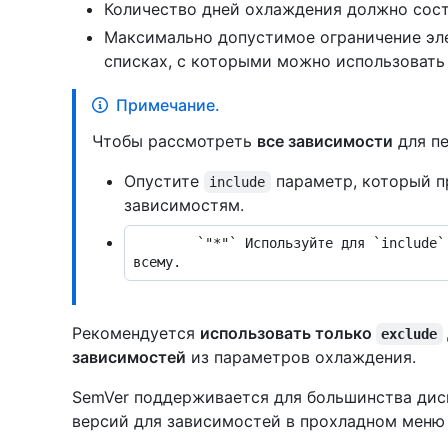
Количество дней охлаждения должно соста
Максимально допустимое ограничение эл
списках, с которыми можно использоват
Примечание.
Чтобы рассмотреть
все зависимости
для пе
Опустите
параметр, который п
include
зависимостям.
        `"*"` Используйте для `include` применения параметров охлаждения ко 
Рекомендуется
использовать только
exclude
зависимостей
из параметров охлаждения.
SemVer поддерживается для большинства дис
версий для зависимостей в прохладном мен