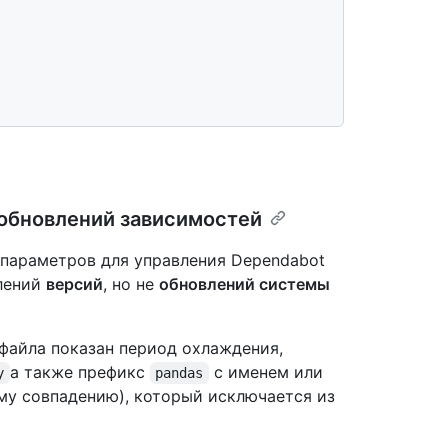
обновлений зависимостей
параметров для управления Dependabot
влений
версий
, но не
обновлений системы
файла показан период охлаждения,
а также префикс
с именем или
y
pandas
му совпадению), который исключается из