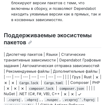
блокируют версии пакетов с теми, что
включены в сборку, и позволяют Dependabot
находить уязвимые версии как в прямых, так и
в косвенных зависимостях.
Поддерживаемые экосистемы
пакетов
| Диспетчер пакетов | Языки | Статические
транзитивные зависимости | Dependabot Графовые
задания | Автоматическая отправка зависимостей
| Рекомендуемые файлы | Дополнительные файлы |
| --- | --- | --- | --- | --- | --- | --- | | | | Груз | Rust |
|
|
|
|
| | Composer | PHP
Cargo.lock
Cargo.toml
|
|
|
|
|
| | | |
composer.lock
composer.json
NuGet | .NET (C#, F#, VB), C++ |
|
|
|
,
, ,
,
|
.csproj
.vbproj
.nuspec
.vcxproj``.fsproj