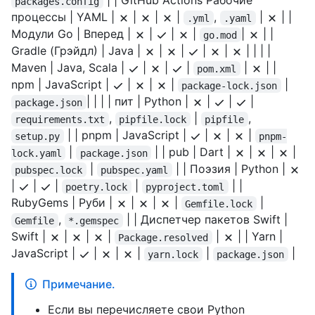
| | GitHub Actions Рабочие
packages.config
процессы | YAML |
|
|
|
,
|
| |
.yml
.yaml
Модули Go | Вперед |
|
|
|
|
| |
go.mod
Gradle (Грэйдл) | Java |
|
|
|
|
| | | |
Maven | Java, Scala |
|
|
|
|
| |
pom.xml
npm | JavaScript |
|
|
|
|
package-lock.json
| | | | пит | Python |
|
|
|
package.json
,
|
,
requirements.txt
pipfile.lock
pipfile
| | pnpm | JavaScript |
|
|
|
setup.py
pnpm-
|
| | pub | Dart |
|
|
|
lock.yaml
package.json
|
| | Поэзия | Python |
pubspec.lock
pubspec.yaml
|
|
|
|
| |
poetry.lock
pyproject.toml
RubyGems | Руби |
|
|
|
|
Gemfile.lock
,
| | Диспетчер пакетов Swift |
Gemfile
*.gemspec
Swift |
|
|
|
|
| | Yarn |
Package.resolved
JavaScript |
|
|
|
|
|
yarn.lock
package.json
Примечание.
Если вы перечисляете свои Python