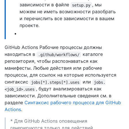
зависимости в файле
, мы
setup.py
можем не иметь возможности разобрать
и перечислить все зависимости в вашем
проекте.
GitHub Actions Рабочие процессы должны
находиться в
каталоге
.github/workflows/
репозитория, чтобы распознаваться как
манифесты. Любые действия или рабочие
процессы, для ссылок на которые используется
синтаксис
или
jobs[*].steps[*].uses
jobs.
, будут анализироваться как
<job_id>.uses
зависимости. Дополнительные сведения см. в
разделе
Синтаксис рабочего процесса для GitHub
Actions
.
* Для GitHub Actions оповещения
генерируются только для действий,