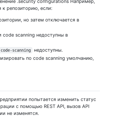
ение .security configurations Например,
я к репозиторию, если:
озитории, но затем отключается в
 code scanning недоступны в
недоступны.
code-scanning
лизировать по code scanning умолчанию,
предприятии попытается изменить статус
рации с помощью REST API, вызов API
ии не изменятся.