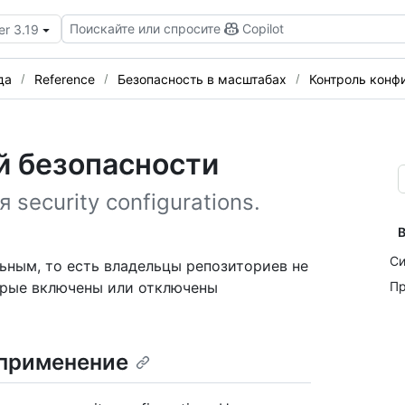
Поискайте или спросите
Copilot
er 3.19
да
Reference
Безопасность в масштабах
Контроль конф
й безопасности
ecurity configurations.
В
Си
льным, то есть владельцы репозиториев не
орые включены или отключены
Пр
применение