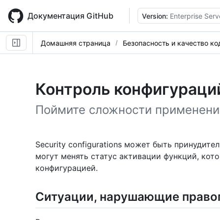
Skip
to
Документация GitHub
Version:
Enterprise Serv
main
content
Домашняя страница
Безопасность и качество ко
Контроль конфигураци
Поймите сложности применения s
Security configurations может быть принудите
могут менять статус активации функций, кот
конфигурацией.
Ситуации, нарушающие право