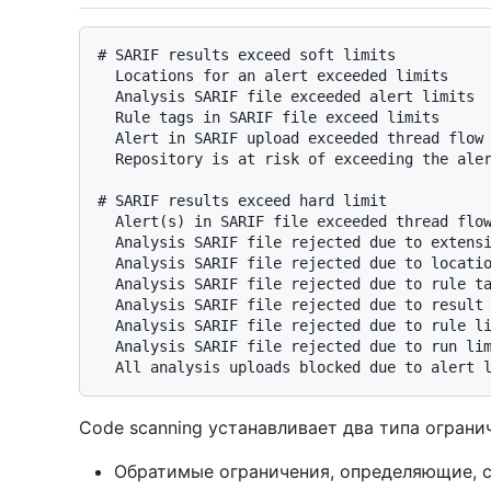
# SARIF results exceed soft limits

  Locations for an alert exceeded limits

  Analysis SARIF file exceeded alert limits

  Rule tags in SARIF file exceed limits

  Alert in SARIF upload exceeded thread flow location limits

  Repository is at risk of exceeding the alert limit.

# SARIF results exceed hard limit

  Alert(s) in SARIF file exceeded thread flow location limits

  Analysis SARIF file rejected due to extension limits

  Analysis SARIF file rejected due to location limit

  Analysis SARIF file rejected due to rule tag limits

  Analysis SARIF file rejected due to result limits

  Analysis SARIF file rejected due to rule limits

  Analysis SARIF file rejected due to run limits

Code scanning устанавливает два типа огранич
Обратимые ограничения, определяющие, с