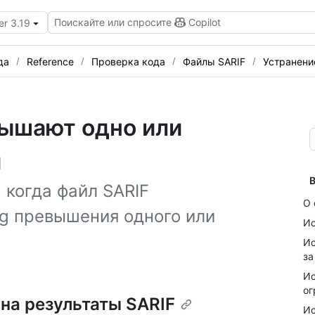
Поискайте или спросите
Copilot
er 3.19
да
Reference
Проверка кода
Файлы SARIF
Устранени
вышают одно или
й
В
 когда файл SARIF
О 
ng превышения одного или
Ис
Ис
за
Ис
ог
 на результаты SARIF
Ис