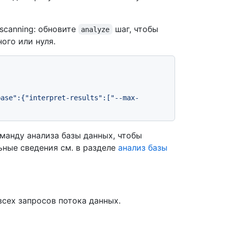
scanning: обновите
шаг, чтобы
analyze
ого или нуля.
base":{"interpret-results":["--max-
оманду анализа базы данных, чтобы
ьные сведения см. в разделе
анализ базы
всех запросов потока данных.