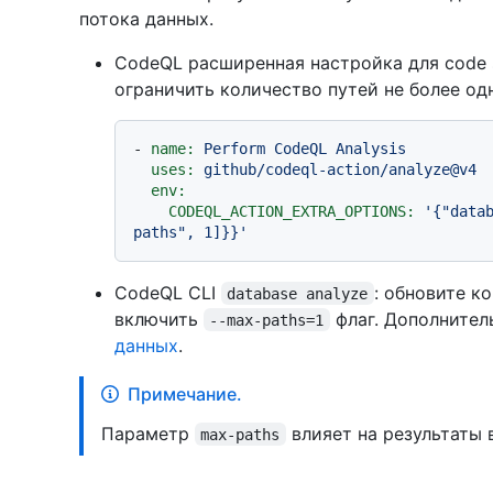
потока данных.
CodeQL расширенная настройка для code 
ограничить количество путей не более одн
-
name:
Perform
CodeQL
Analysis
uses:
github/codeql-action/analyze@v4
env:
CODEQL_ACTION_EXTRA_OPTIONS:
'{"data
paths", 1]}}'
CodeQL CLI
: обновите к
database analyze
включить
флаг. Дополнител
--max-paths=1
данных
.
Примечание.
Параметр
влияет на результаты 
max-paths