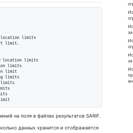
ог
Ис
ог
Ис
за
Ис
ог
Ис
за
Ис
пр
ан
ений на поля в файлах результатов SARIF.
колько данных хранится и отображается