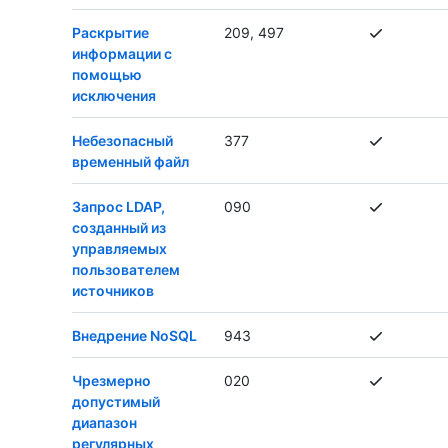
Раскрытие
209, 497
информации с
помощью
исключения
Небезопасный
377
временный файл
Запрос LDAP,
090
созданный из
управляемых
пользователем
источников
Внедрение NoSQL
943
Чрезмерно
020
допустимый
диапазон
регулярных