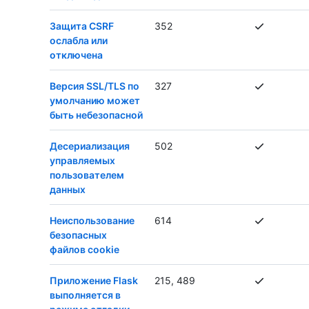
Защита CSRF
352
ослабла или
отключена
Версия SSL/TLS по
327
умолчанию может
быть небезопасной
Десериализация
502
управляемых
пользователем
данных
Неиспользование
614
безопасных
файлов cookie
Приложение Flask
215, 489
выполняется в