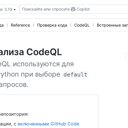
Поискайте или спросите
Copilot
er 3.19
да
Reference
Проверка кода
CodeQL
Встроенные за
нализа CodeQL
eQL используются для
Python при выборе
default
апросов.
репозитория:
ации, с
включенными GitHub Code