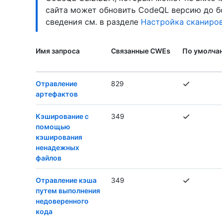
сайта может обновить CodeQL версию до б
сведения см. в разделе
Настройка сканиров
Имя запроса
Связанные CWEs
По умолча
Отравление
829
артефактов
Кэширование с
349
помощью
кэширования
ненадежных
файлов
Отравление кэша
349
путем выполнения
недоверенного
кода