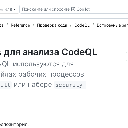
Поискайте или спросите
Copilot
er 3.19
да
Reference
Проверка кода
CodeQL
Встроенные за
s для анализа CodeQL
eQL используются для
айлах рабочих процессов
или наборе
ault
security-
репозитория: