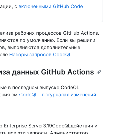
ации, с
включенными GitHub Code
лиза рабочих процессов GitHub Actions.
лняются по умолчанию. Если вы решили
ов, выполняются дополнительные
деле
Наборы запросов CodeQL
.
за данных GitHub Actions
ные в последнем выпуске CodeQL
дения см
CodeQL . в журналах изменений
 Enterprise Server3.19CodeQLдействия и
ать все эти запросы. Администратор