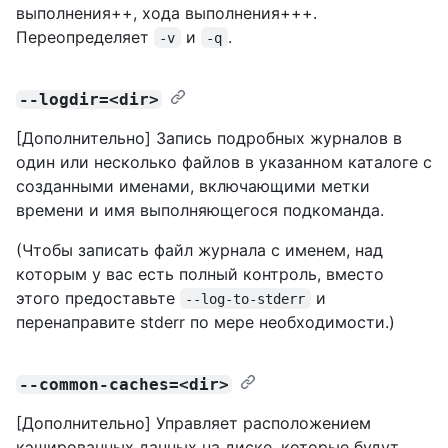
выполнения++, хода выполнения+++.
Переопределяет
и
.
-v
-q
--logdir=<dir>
[Дополнительно] Запись подробных журналов в
один или несколько файлов в указанном каталоге с
созданными именами, включающими метки
времени и имя выполняющегося подкоманда.
(Чтобы записать файл журнала с именем, над
которым у вас есть полный контроль, вместо
этого предоставьте
и
--log-to-stderr
перенаправите stderr по мере необходимости.)
--common-caches=<dir>
[Дополнительно] Управляет расположением
кэшированных данных на диске, которые будут